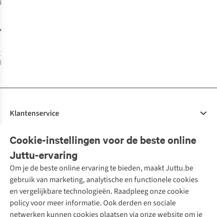
Make That The
Cat Wise
scheurkalender
€8,00
€15,99
- 2024
1
kleur
beschikbaar
Klantenservice
Veelgestelde vragen
Cookie-instellingen voor de beste online
Onze diensten
Bestellen
Juttu-ervaring
Betalen
Tweedehands - ReJUsed
Om je de beste online ervaring te bieden, maakt Juttu.be
Juttu
10% studentenkorting
Kledingatelier
gebruik van marketing, analytische en functionele cookies
Klarna - achteraf betalen
Personal shopping
Over ons
en vergelijkbare technologieën. Raadpleeg onze cookie
Levering
Merken
Textielbox
Juttu Friends
policy voor meer informatie. Ook derden en sociale
Retourneren
Events / workshops
Inspiratie
netwerken kunnen cookies plaatsen via onze website om je
Nathalie Vleeschouwer