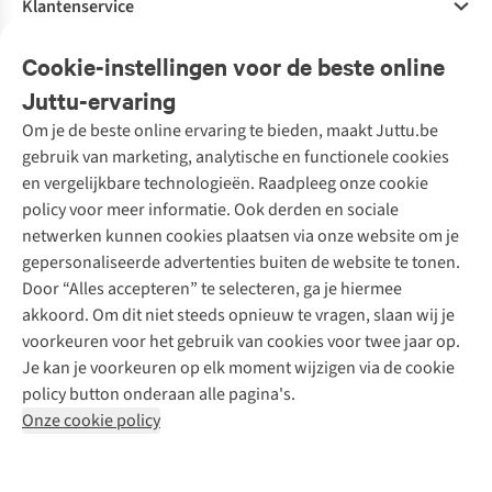
Klantenservice
Veelgestelde vragen
Cookie-instellingen voor de beste online
Onze diensten
Bestellen
Juttu-ervaring
Betalen
Tweedehands - ReJUsed
Om je de beste online ervaring te bieden, maakt Juttu.be
Juttu
10% studentenkorting
Kledingatelier
gebruik van marketing, analytische en functionele cookies
Klarna - achteraf betalen
Personal shopping
Over ons
en vergelijkbare technologieën. Raadpleeg onze cookie
Levering
Merken
Textielbox
Juttu Friends
policy voor meer informatie. Ook derden en sociale
Retourneren
Events / workshops
Inspiratie
netwerken kunnen cookies plaatsen via onze website om je
Nathalie Vleeschouwer
Bestelling herroepen
Werken bij Juttu
gepersonaliseerde advertenties buiten de website te tonen.
Selected dames
Garantie
Meld je aan voor de nieuwsbrief
Onze winkels
Door “Alles accepteren” te selecteren, ga je hiermee
HKLiving
Contact
akkoord. Om dit niet steeds opnieuw te vragen, slaan wij je
De wereld van Juttu
Dickies
Follow us
voorkeuren voor het gebruik van cookies voor twee jaar op.
Verantwoord ondernemen
Sessùn
Je kan je voorkeuren op elk moment wijzigen via de cookie
Toegankelijkheidsverklaring
Strom
policy button onderaan alle pagina's.
O My Bag
Onze cookie policy
Revolution
Disclaimer
Privacy Policy
Algemene voorwaarden
YAS
Cookie Policy
Four Roses