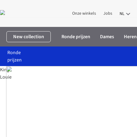
Onze winkels
Jobs
NL
New collection
Ronde prijzen
Dames
Heren
Ronde
prijzen
King
Louie