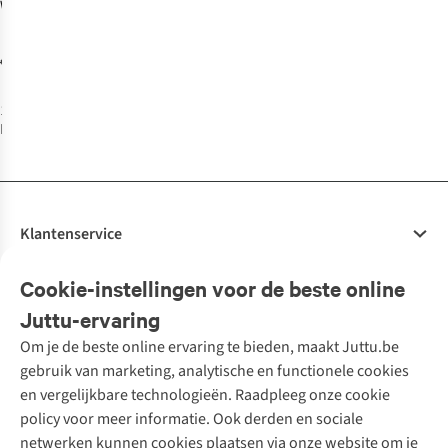
Wenskaart A
Slice A Day
€2,98
€5,95
1
kleur
beschikbaar
Klantenservice
Veelgestelde vragen
Cookie-instellingen voor de beste online
Onze diensten
Bestellen
Juttu-ervaring
Betalen
Tweedehands - ReJUsed
Om je de beste online ervaring te bieden, maakt Juttu.be
Juttu
10% studentenkorting
Kledingatelier
gebruik van marketing, analytische en functionele cookies
Klarna - achteraf betalen
Personal shopping
Over ons
en vergelijkbare technologieën. Raadpleeg onze cookie
Levering
Merken
Textielbox
Juttu Friends
policy voor meer informatie. Ook derden en sociale
Retourneren
Events / workshops
Inspiratie
netwerken kunnen cookies plaatsen via onze website om je
Nathalie Vleeschouwer