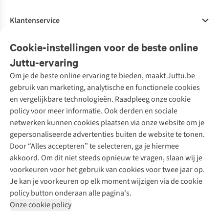
Klantenservice
Veelgestelde vragen
Cookie-instellingen voor de beste online
Onze diensten
Bestellen
Juttu-ervaring
Betalen
Tweedehands - ReJUsed
Om je de beste online ervaring te bieden, maakt Juttu.be
Juttu
10% studentenkorting
Kledingatelier
gebruik van marketing, analytische en functionele cookies
Klarna - achteraf betalen
Personal shopping
Over ons
en vergelijkbare technologieën. Raadpleeg onze cookie
Levering
Merken
Textielbox
Juttu Friends
policy voor meer informatie. Ook derden en sociale
Retourneren
Events / workshops
Inspiratie
netwerken kunnen cookies plaatsen via onze website om je
Nathalie Vleeschouwer
Bestelling herroepen
Werken bij Juttu
gepersonaliseerde advertenties buiten de website te tonen.
Selected dames
Garantie
Meld je aan voor de nieuwsbrief
Onze winkels
Door “Alles accepteren” te selecteren, ga je hiermee
HKLiving
Contact
akkoord. Om dit niet steeds opnieuw te vragen, slaan wij je
De wereld van Juttu
Dickies
Follow us
voorkeuren voor het gebruik van cookies voor twee jaar op.
Verantwoord ondernemen
Sessùn
Je kan je voorkeuren op elk moment wijzigen via de cookie
Toegankelijkheidsverklaring
Strom
policy button onderaan alle pagina's.
O My Bag
Onze cookie policy
Revolution
Disclaimer
Privacy Policy
Algemene voorwaarden