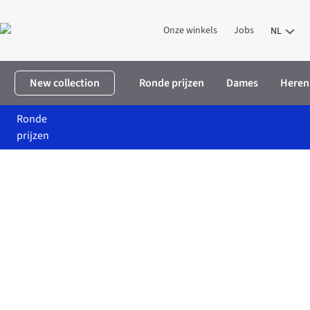
Onze winkels
Jobs
NL
New collection
Ronde prijzen
Dames
Heren
Ronde
prijzen
Home
Merken
Sseinse