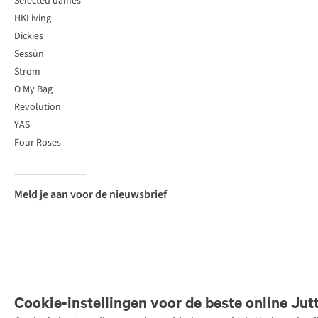
Selected dames
HKLiving
Dickies
Sessùn
Strom
O My Bag
Revolution
YAS
Four Roses
Meld je aan voor de nieuwsbrief
Cookie-instellingen voor de beste online Jut