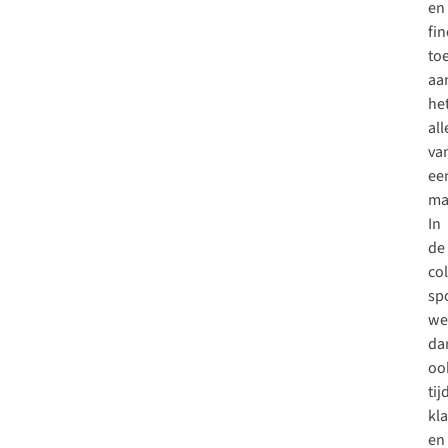
en
fi
to
aa
he
al
va
ee
ma
In
de
col
sp
we
da
oo
tij
kl
en