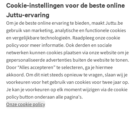
Veelgestelde vragen
Cookie-instellingen voor de beste online
Onze diensten
Bestellen
Juttu-ervaring
Betalen
Tweedehands - ReJUsed
Om je de beste online ervaring te bieden, maakt Juttu.be
Juttu
10% studentenkorting
Kledingatelier
gebruik van marketing, analytische en functionele cookies
Klarna - achteraf betalen
Personal shopping
Over ons
en vergelijkbare technologieën. Raadpleeg onze cookie
Levering
Merken
Textielbox
Juttu Friends
policy voor meer informatie. Ook derden en sociale
Retourneren
Events / workshops
Inspiratie
netwerken kunnen cookies plaatsen via onze website om je
Nathalie Vleeschouwer
Bestelling herroepen
Werken bij Juttu
gepersonaliseerde advertenties buiten de website te tonen.
Selected dames
Garantie
Meld je aan voor de nieuwsbrief
Onze winkels
Door “Alles accepteren” te selecteren, ga je hiermee
HKLiving
Contact
akkoord. Om dit niet steeds opnieuw te vragen, slaan wij je
De wereld van Juttu
Dickies
Follow us
voorkeuren voor het gebruik van cookies voor twee jaar op.
Verantwoord ondernemen
Sessùn
Je kan je voorkeuren op elk moment wijzigen via de cookie
Toegankelijkheidsverklaring
Strom
policy button onderaan alle pagina's.
O My Bag
Onze cookie policy
Revolution
Disclaimer
Privacy Policy
Algemene voorwaarden
YAS
Cookie Policy
Four Roses
Retail Concepts N.V.,
Smallandlaan 9,
2660 Hoboken