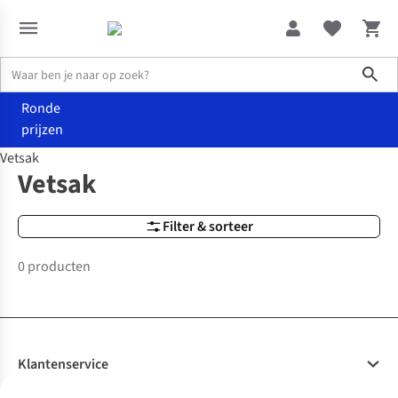
Sho
Ronde
prijzen
Vetsak
Merken
Vetsak
Vetsak
Filter & sorteer
0 producten
Klantenservice