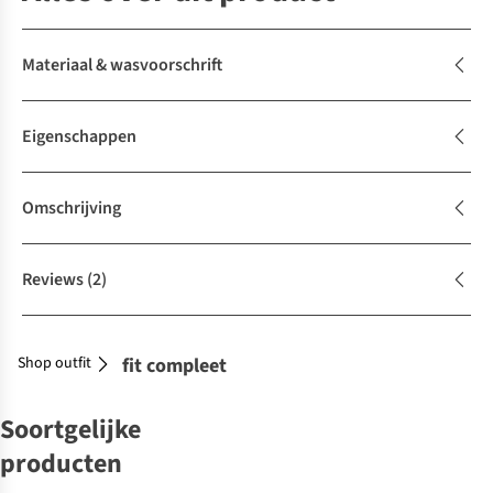
Materiaal & wasvoorschrift
Eigenschappen
Omschrijving
Reviews
(2)
Shop outfit
Maak je outfit compleet
Soortgelijke
producten
-50%