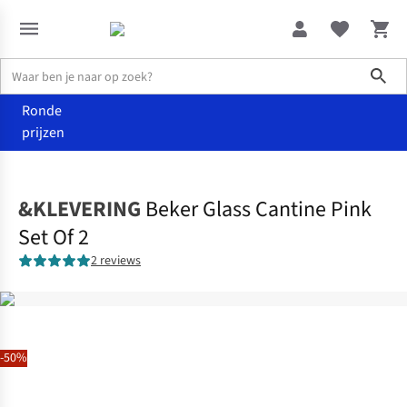
Sho
Ronde
prijzen
Wonen
Keuken
&KLEVERING
Beker Glass Cantine Pink
Set Of 2
2 reviews
-50%