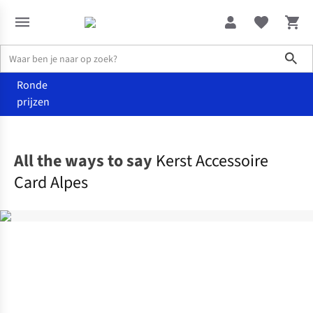
Sho
Ronde
prijzen
Home & deco
Kerst
All the ways to say
Kerst Accessoire
Card Alpes