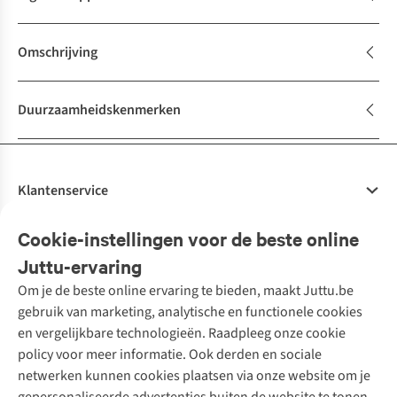
Omschrijving
Duurzaamheidskenmerken
Klantenservice
Veelgestelde vragen
Cookie-instellingen voor de beste online
Onze diensten
Bestellen
Juttu-ervaring
Betalen
Tweedehands - ReJUsed
Om je de beste online ervaring te bieden, maakt Juttu.be
Juttu
10% studentenkorting
Kledingatelier
gebruik van marketing, analytische en functionele cookies
Klarna - achteraf betalen
Personal shopping
Over ons
en vergelijkbare technologieën. Raadpleeg onze cookie
Levering
Merken
Textielbox
Juttu Friends
policy voor meer informatie. Ook derden en sociale
Retourneren
Events / workshops
Inspiratie
netwerken kunnen cookies plaatsen via onze website om je
Nathalie Vleeschouwer
Bestelling herroepen
Werken bij Juttu