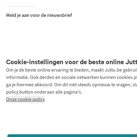
Meld je aan voor de nieuwsbrief
Cookie-instellingen voor de beste online Jut
Om je de beste online ervaring te bieden, maakt Juttu.be gebru
Retail Concepts
informatie. Ook derden en sociale netwerken kunnen cookies pla
N.V.,
ga je hiermee akkoord. Om dit niet steeds opnieuw te vragen, sl
Smallandlaan
policy button onderaan alle pagina's.
9, 2660
Onze cookie policy
Hoboken
+32 (0)3 828
30 15
team@juttu.be
BTW BE