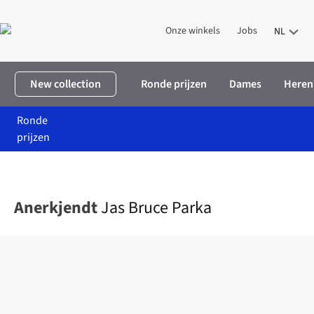
Onze winkels
Jobs
NL
New collection
Ronde prijzen
Dames
Heren
Ronde
prijzen
Home
Heren
Kleding
Jassen
Jas Bruce Parka
Anerkjendt
Jas Bruce Parka