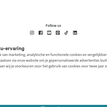
Follow us
tu-ervaring
Disclaimer
Privacy Policy
Algemene voorwaarden
Cookie Policy
ik van marketing, analytische en functionele cookies en vergelijkb
atsen via onze website om je gepersonaliseerde advertenties buite
aan wij je voorkeuren voor het gebruik van cookies voor twee jaar 