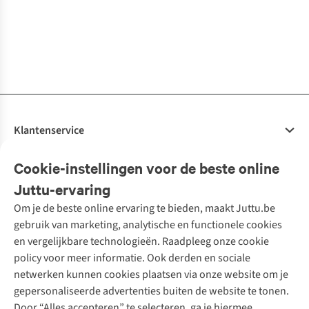
3
kleuren
3
kleuren
4
kleuren
3
kleuren
1
kleur
1
kleur
€49,95
€44,95
€44,95
€44,95
€49,95
€44,95
€44,95
€44,95
beschikbaar
beschikbaar
beschikbaar
beschikbaar
beschikbaar
beschikbaar
1
kleur
1
kleur
2
kleuren
1
kleur
1
kleur
1
kleur
1
kleur
2
kleuren
beschikbaar
beschikbaar
beschikbaar
beschikbaar
beschikbaar
beschikbaar
beschikbaar
beschikbaar
Klantenservice
Veelgestelde vragen
Cookie-instellingen voor de beste online
Onze diensten
Bestellen
Juttu-ervaring
Betalen
Tweedehands - ReJUsed
Om je de beste online ervaring te bieden, maakt Juttu.be
Juttu
10% studentenkorting
Kledingatelier
gebruik van marketing, analytische en functionele cookies
Klarna - achteraf betalen
Personal shopping
Over ons
en vergelijkbare technologieën. Raadpleeg onze cookie
Levering
Merken
Textielbox
Juttu Friends
policy voor meer informatie. Ook derden en sociale
Retourneren
Events / workshops
Inspiratie
netwerken kunnen cookies plaatsen via onze website om je
Nathalie Vleeschouwer
Bestelling herroepen
Werken bij Juttu
gepersonaliseerde advertenties buiten de website te tonen.
Selected dames
Garantie
Meld je aan voor de nieuwsbrief
Onze winkels
Door “Alles accepteren” te selecteren, ga je hiermee