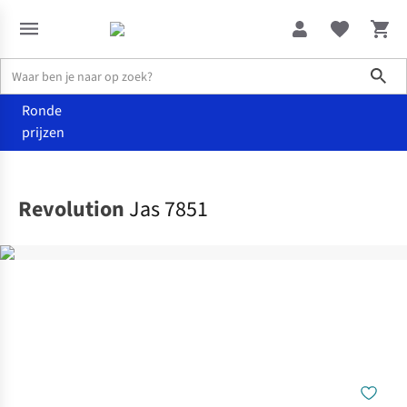
Sho
Ronde
prijzen
Kleding
Jassen
Revolution
Jas 7851