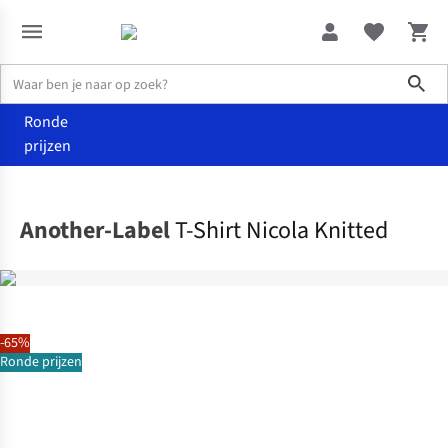
Sho
Ronde
prijzen
Kleding
T-shirts & tops
Another-Label
T-Shirt Nicola Knitted
-65%
Ronde prijzen