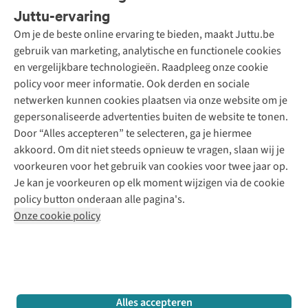
Bestellen
Juttu-ervaring
Betalen
Tweedehands - ReJUsed
Om je de beste online ervaring te bieden, maakt Juttu.be
Juttu
10% studentenkorting
Kledingatelier
gebruik van marketing, analytische en functionele cookies
Klarna - achteraf betalen
Personal shopping
Over ons
en vergelijkbare technologieën. Raadpleeg onze cookie
Levering
Merken
Textielbox
Juttu Friends
policy voor meer informatie. Ook derden en sociale
Retourneren
Events / workshops
Inspiratie
netwerken kunnen cookies plaatsen via onze website om je
Nathalie Vleeschouwer
Bestelling herroepen
Werken bij Juttu
gepersonaliseerde advertenties buiten de website te tonen.
Selected dames
Garantie
Meld je aan voor de nieuwsbrief
Onze winkels
Door “Alles accepteren” te selecteren, ga je hiermee
HKLiving
Contact
akkoord. Om dit niet steeds opnieuw te vragen, slaan wij je
De wereld van Juttu
Dickies
Follow us
voorkeuren voor het gebruik van cookies voor twee jaar op.
Verantwoord ondernemen
Sessùn
Je kan je voorkeuren op elk moment wijzigen via de cookie
Toegankelijkheidsverklaring
Strom
policy button onderaan alle pagina's.
O My Bag
Onze cookie policy
Revolution
Disclaimer
Privacy Policy
Algemene voorwaarden
YAS
Cookie Policy
Four Roses
Retail Concepts N.V.,
Smallandlaan 9,
2660 Hoboken
team@juttu.be
+32 (0)3 828 30 15
Alles accepteren