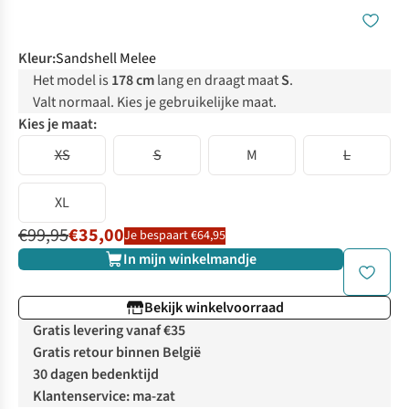
Kleur
:
Sandshell Melee
Het model is
178 cm
lang en draagt maat
S
.
Valt normaal. Kies je gebruikelijke maat.
Kies je maat:
XS
S
M
L
XL
€99,95
€35,00
Je bespaart €64,95
In mijn winkelmandje
Bekijk winkelvoorraad
Gratis levering vanaf €35
Gratis retour binnen België
30 dagen bedenktijd
Klantenservice: ma-zat