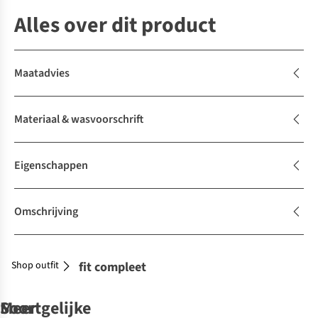
Alles over dit product
Maatadvies
Materiaal & wasvoorschrift
Eigenschappen
Omschrijving
Shop outfit
Maak je outfit compleet
Soortgelijke
Meer