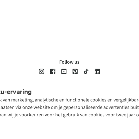
Follow us
tu-ervaring
Disclaimer
Privacy Policy
Algemene voorwaarden
Cookie Policy
ik van marketing, analytische en functionele cookies en vergelijkb
atsen via onze website om je gepersonaliseerde advertenties buite
aan wij je voorkeuren voor het gebruik van cookies voor twee jaar 