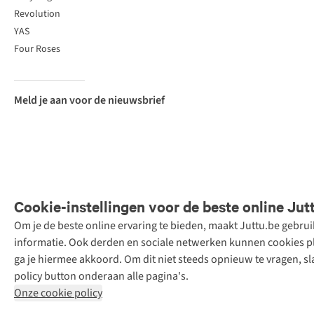
Revolution
YAS
Four Roses
Meld je aan voor de nieuwsbrief
Cookie-instellingen voor de beste online Jut
Om je de beste online ervaring te bieden, maakt Juttu.be gebru
Retail Concepts
informatie. Ook derden en sociale netwerken kunnen cookies pla
N.V.,
ga je hiermee akkoord. Om dit niet steeds opnieuw te vragen, sl
Smallandlaan
policy button onderaan alle pagina's.
9, 2660
Onze cookie policy
Hoboken