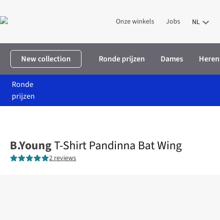
Onze winkels
Jobs
NL
New collection
Ronde prijzen
Dames
Heren
Ronde
prijzen
Home
Dames
Kleding
T-shirts & tops
T-Shirt Pandinna Bat 
B.Young
T-Shirt Pandinna Bat Wing
2 reviews