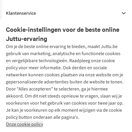
Klantenservice
Veelgestelde vragen
Cookie-instellingen voor de beste online
Onze diensten
Bestellen
Juttu-ervaring
Betalen
Tweedehands - ReJUsed
Om je de beste online ervaring te bieden, maakt Juttu.be
Juttu
10% studentenkorting
Kledingatelier
gebruik van marketing, analytische en functionele cookies
Klarna - achteraf betalen
Personal shopping
Over ons
en vergelijkbare technologieën. Raadpleeg onze cookie
Levering
Merken
Textielbox
Juttu Friends
policy voor meer informatie. Ook derden en sociale
Retourneren
Events / workshops
Inspiratie
netwerken kunnen cookies plaatsen via onze website om je
Nathalie Vleeschouwer
Bestelling herroepen
Werken bij Juttu
gepersonaliseerde advertenties buiten de website te tonen.
Selected dames
Garantie
Meld je aan voor de nieuwsbrief
Onze winkels
Door “Alles accepteren” te selecteren, ga je hiermee
HKLiving
Contact
akkoord. Om dit niet steeds opnieuw te vragen, slaan wij je
De wereld van Juttu
Dickies
Follow us
voorkeuren voor het gebruik van cookies voor twee jaar op.
Verantwoord ondernemen
Sessùn
Je kan je voorkeuren op elk moment wijzigen via de cookie
Toegankelijkheidsverklaring
Strom
policy button onderaan alle pagina's.
O My Bag
Onze cookie policy
Revolution