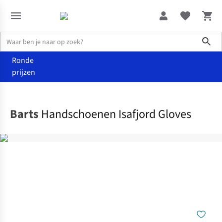
Sho
Ronde
prijzen
Accessoires
Handschoenen
Barts
Handschoenen Isafjord Gloves