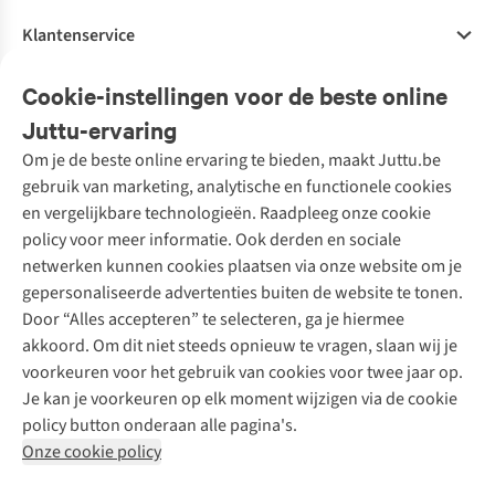
Klantenservice
Veelgestelde vragen
Cookie-instellingen voor de beste online
Onze diensten
Bestellen
Juttu-ervaring
Betalen
Tweedehands - ReJUsed
Om je de beste online ervaring te bieden, maakt Juttu.be
Juttu
10% studentenkorting
Kledingatelier
gebruik van marketing, analytische en functionele cookies
Klarna - achteraf betalen
Personal shopping
Over ons
en vergelijkbare technologieën. Raadpleeg onze cookie
Levering
Merken
Textielbox
Juttu Friends
policy voor meer informatie. Ook derden en sociale
Retourneren
Events / workshops
Inspiratie
netwerken kunnen cookies plaatsen via onze website om je
Nathalie Vleeschouwer
Bestelling herroepen
Werken bij Juttu
gepersonaliseerde advertenties buiten de website te tonen.
Selected dames
Garantie
Meld je aan voor de nieuwsbrief
Onze winkels
Door “Alles accepteren” te selecteren, ga je hiermee
HKLiving
Contact
akkoord. Om dit niet steeds opnieuw te vragen, slaan wij je
De wereld van Juttu
Dickies
Follow us
voorkeuren voor het gebruik van cookies voor twee jaar op.
Verantwoord ondernemen
Sessùn
Je kan je voorkeuren op elk moment wijzigen via de cookie
Toegankelijkheidsverklaring
Strom
policy button onderaan alle pagina's.
O My Bag
Onze cookie policy
Revolution
Disclaimer
Privacy Policy
Algemene voorwaarden
YAS