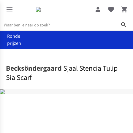
Sho
Ronde
prijzen
Home
Dames
Becksöndergaard
Sjaal Stencia Tulip
Sia Scarf