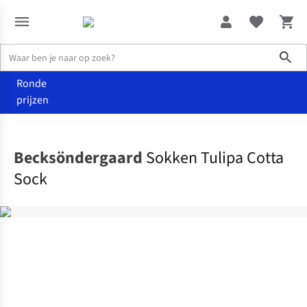
Sho
Ronde
prijzen
Accessoires
Sokken & panty's
Becksöndergaard
Sokken Tulipa Cotta
Sock