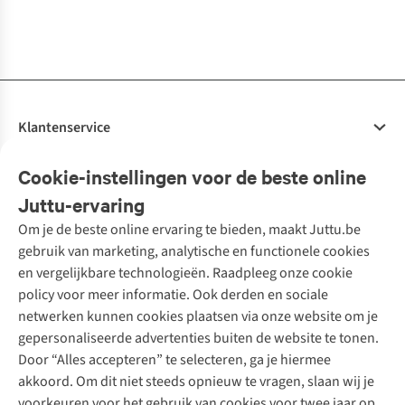
1
kleur
2
kleuren
1
kleur
3
kleuren
2
kleuren
3
kleuren
2
kleuren
2
kleuren
beschikbaar
beschikbaar
beschikbaar
beschikbaar
beschikbaar
beschikbaar
beschikbaar
beschikbaar
Klantenservice
Veelgestelde vragen
Cookie-instellingen voor de beste online
Onze diensten
Bestellen
Juttu-ervaring
Betalen
Tweedehands - ReJUsed
Om je de beste online ervaring te bieden, maakt Juttu.be
Juttu
10% studentenkorting
Kledingatelier
gebruik van marketing, analytische en functionele cookies
Klarna - achteraf betalen
Personal shopping
Over ons
en vergelijkbare technologieën. Raadpleeg onze cookie
Levering
Merken
Textielbox
Juttu Friends
policy voor meer informatie. Ook derden en sociale
Retourneren
Events / workshops
Inspiratie
netwerken kunnen cookies plaatsen via onze website om je
Nathalie Vleeschouwer
Bestelling herroepen
Werken bij Juttu
gepersonaliseerde advertenties buiten de website te tonen.
Selected dames
Garantie
Meld je aan voor de nieuwsbrief
Onze winkels
Door “Alles accepteren” te selecteren, ga je hiermee
HKLiving
Contact
akkoord. Om dit niet steeds opnieuw te vragen, slaan wij je
De wereld van Juttu
Dickies
Follow us
voorkeuren voor het gebruik van cookies voor twee jaar op.
Verantwoord ondernemen