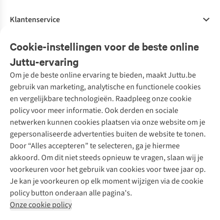
Klantenservice
Veelgestelde vragen
Cookie-instellingen voor de beste online
Onze diensten
Bestellen
Juttu-ervaring
Betalen
Tweedehands - ReJUsed
Om je de beste online ervaring te bieden, maakt Juttu.be
Juttu
10% studentenkorting
Kledingatelier
gebruik van marketing, analytische en functionele cookies
Klarna - achteraf betalen
Personal shopping
Over ons
en vergelijkbare technologieën. Raadpleeg onze cookie
Levering
Merken
Textielbox
Juttu Friends
policy voor meer informatie. Ook derden en sociale
Retourneren
Events / workshops
Inspiratie
netwerken kunnen cookies plaatsen via onze website om je
Nathalie Vleeschouwer
Bestelling herroepen
Werken bij Juttu
gepersonaliseerde advertenties buiten de website te tonen.
Selected dames
Garantie
Meld je aan voor de nieuwsbrief
Onze winkels
Door “Alles accepteren” te selecteren, ga je hiermee
HKLiving
Contact
akkoord. Om dit niet steeds opnieuw te vragen, slaan wij je
De wereld van Juttu
Dickies
Follow us
voorkeuren voor het gebruik van cookies voor twee jaar op.
Verantwoord ondernemen
Sessùn
Je kan je voorkeuren op elk moment wijzigen via de cookie
Toegankelijkheidsverklaring
Strom
policy button onderaan alle pagina's.
O My Bag
Onze cookie policy
Revolution
Disclaimer
Privacy Policy
Algemene voorwaarden