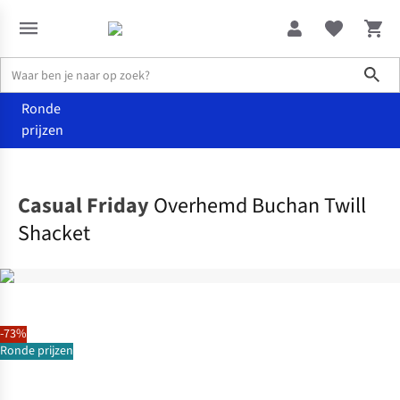
Sho
Ronde
prijzen
Kleding
Jassen
Casual Friday
Overhemd Buchan Twill
Shacket
-73%
Ronde prijzen