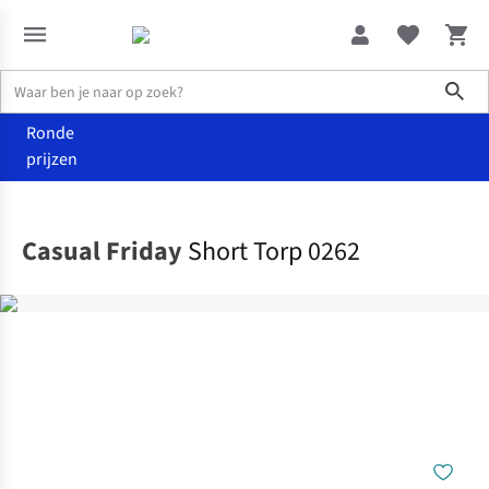
Sho
Ronde
prijzen
Kleding
Shorts
Casual Friday
Short Torp 0262