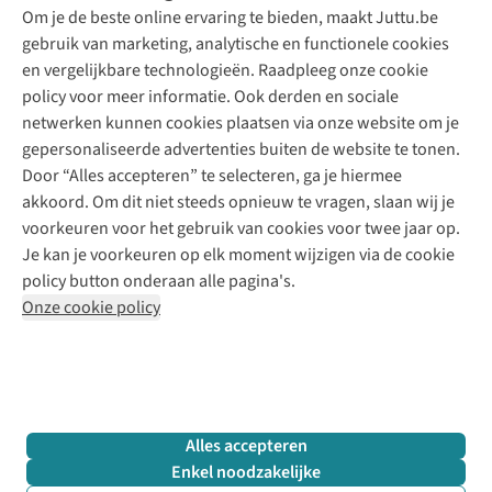
Tweedehands - ReJUsed
Om je de beste online ervaring te bieden, maakt Juttu.be
Juttu
10% studentenkorting
Kledingatelier
gebruik van marketing, analytische en functionele cookies
Klarna - achteraf betalen
Personal shopping
Over ons
en vergelijkbare technologieën. Raadpleeg onze cookie
Levering
Merken
Textielbox
Juttu Friends
policy voor meer informatie. Ook derden en sociale
Retourneren
Events / workshops
Inspiratie
netwerken kunnen cookies plaatsen via onze website om je
Nathalie Vleeschouwer
Bestelling herroepen
Werken bij Juttu
gepersonaliseerde advertenties buiten de website te tonen.
Selected dames
Garantie
Meld je aan voor de nieuwsbrief
Onze winkels
Door “Alles accepteren” te selecteren, ga je hiermee
HKLiving
Contact
akkoord. Om dit niet steeds opnieuw te vragen, slaan wij je
De wereld van Juttu
Dickies
Follow us
voorkeuren voor het gebruik van cookies voor twee jaar op.
Verantwoord ondernemen
Sessùn
Je kan je voorkeuren op elk moment wijzigen via de cookie
Toegankelijkheidsverklaring
Strom
policy button onderaan alle pagina's.
O My Bag
Onze cookie policy
Revolution
Disclaimer
Privacy Policy
Algemene voorwaarden
YAS
Cookie Policy
Four Roses
Retail Concepts N.V.,
Smallandlaan 9,
2660 Hoboken
team@juttu.be
+32 (0)3 828 30 15
Alles accepteren
BTW BE 0416.762.280
Enkel noodzakelijke