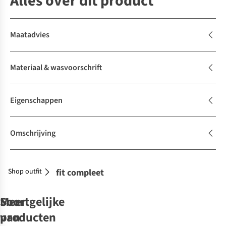
Alles over dit product
Maatadvies
Materiaal & wasvoorschrift
Eigenschappen
Omschrijving
Shop outfit
Maak je outfit compleet
Soortgelijke
Meer
producten
van