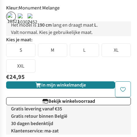
Kleur
:
Monument Melange
Het model is
190 cm
lang en draagt maat
L
.
Valt normaal. Kies je gebruikelijke maat.
Kies je maat:
S
M
L
XL
XXL
€24,95
In mijn winkelmandje
Bekijk winkelvoorraad
Gratis levering vanaf €35
Gratis retour binnen België
30 dagen bedenktijd
Klantenservice: ma-zat