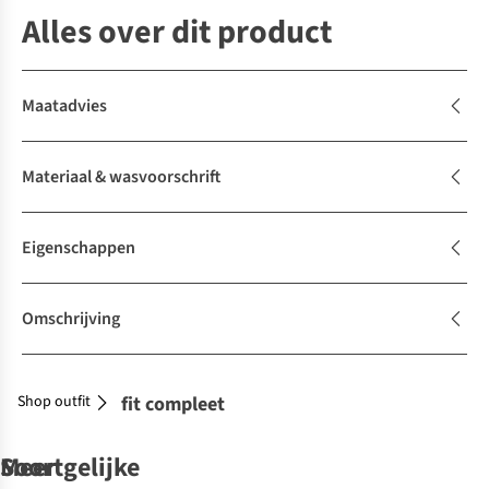
Alles over dit product
Maatadvies
Materiaal & wasvoorschrift
Eigenschappen
Omschrijving
Shop outfit
Maak je outfit compleet
Soortgelijke
Meer