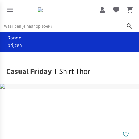
Sho
Ronde
prijzen
Kleding
T-shirts
Casual Friday
T-Shirt Thor