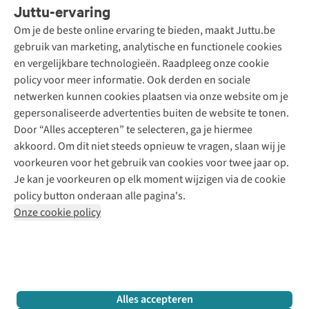
Juttu-ervaring
Betalen
Tweedehands - ReJUsed
Om je de beste online ervaring te bieden, maakt Juttu.be
Juttu
10% studentenkorting
Kledingatelier
gebruik van marketing, analytische en functionele cookies
Klarna - achteraf betalen
Personal shopping
Over ons
en vergelijkbare technologieën. Raadpleeg onze cookie
Levering
Merken
Textielbox
Juttu Friends
policy voor meer informatie. Ook derden en sociale
Retourneren
Events / workshops
Inspiratie
netwerken kunnen cookies plaatsen via onze website om je
Nathalie Vleeschouwer
Bestelling herroepen
Werken bij Juttu
gepersonaliseerde advertenties buiten de website te tonen.
Selected dames
Garantie
Meld je aan voor de nieuwsbrief
Onze winkels
Door “Alles accepteren” te selecteren, ga je hiermee
HKLiving
Contact
akkoord. Om dit niet steeds opnieuw te vragen, slaan wij je
De wereld van Juttu
Dickies
Follow us
voorkeuren voor het gebruik van cookies voor twee jaar op.
Verantwoord ondernemen
Sessùn
Je kan je voorkeuren op elk moment wijzigen via de cookie
Toegankelijkheidsverklaring
Strom
policy button onderaan alle pagina's.
O My Bag
Onze cookie policy
Revolution
Disclaimer
Privacy Policy
Algemene voorwaarden
YAS
Cookie Policy
Four Roses
Retail Concepts N.V.,
Smallandlaan 9,
2660 Hoboken
team@juttu.be
+32 (0)3 828 30 15
Alles accepteren