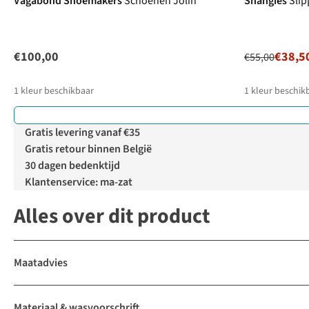
Vagabond Shoemakers
Schoenen Jolin
Shangies
Slip
€100,00
€38,5
€55,00
1
kleur beschikbaar
1
kleur beschik
Gratis levering vanaf €35
Gratis retour binnen België
30 dagen bedenktijd
Klantenservice: ma-zat
Alles over dit product
Maatadvies
Materiaal & wasvoorschrift