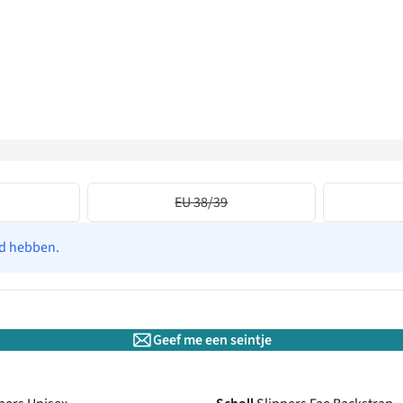
EU 38/39
ad hebben.
Geef me een seintje