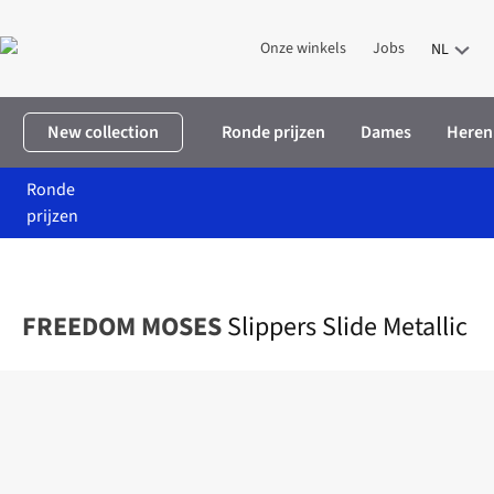
Onze winkels
Jobs
NL
New collection
Ronde prijzen
Dames
Heren
Ronde
prijzen
Home
Dames
Kleding
Schoenen
Slippers Slide Metallic
FREEDOM MOSES
Slippers Slide Metallic