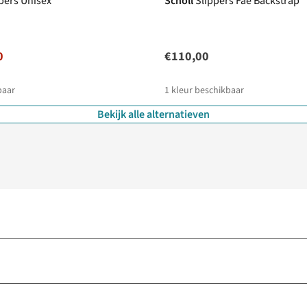
pers Unisex
Scholl
Slippers Fae Backstrap
0
€110,00
baar
1
kleur beschikbaar
Bekijk alle alternatieven