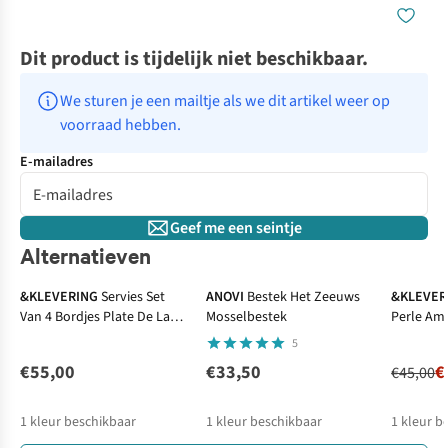
Dit product is tijdelijk niet beschikbaar.
We sturen je een mailtje als we dit artikel weer op 
voorraad hebben.
E-mailadres
Geef me een seintje
Alternatieven
-50%
&KLEVERING
Servies Set
ANOVI
Bestek Het Zeeuws
&KLEVER
Van 4 Bordjes Plate De La
Mosselbestek
Perle Amb
Mer
5
€55,00
€33,50
€
€45,00
1
kleur beschikbaar
1
kleur beschikbaar
1
kleur b