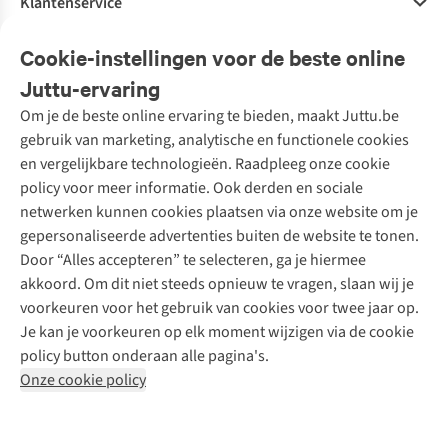
Klantenservice
Veelgestelde vragen
Cookie-instellingen voor de beste online
Onze diensten
Bestellen
Juttu-ervaring
Betalen
Tweedehands - ReJUsed
Om je de beste online ervaring te bieden, maakt Juttu.be
Juttu
10% studentenkorting
Kledingatelier
gebruik van marketing, analytische en functionele cookies
Klarna - achteraf betalen
Personal shopping
Over ons
en vergelijkbare technologieën. Raadpleeg onze cookie
Levering
Merken
Textielbox
Juttu Friends
policy voor meer informatie. Ook derden en sociale
Retourneren
Events / workshops
Inspiratie
netwerken kunnen cookies plaatsen via onze website om je
Nathalie Vleeschouwer
Bestelling herroepen
Werken bij Juttu
gepersonaliseerde advertenties buiten de website te tonen.
Selected dames
Garantie
Meld je aan voor de nieuwsbrief
Onze winkels
Door “Alles accepteren” te selecteren, ga je hiermee
HKLiving
Contact
akkoord. Om dit niet steeds opnieuw te vragen, slaan wij je
De wereld van Juttu
Dickies
Follow us
voorkeuren voor het gebruik van cookies voor twee jaar op.
Verantwoord ondernemen
Sessùn
Je kan je voorkeuren op elk moment wijzigen via de cookie
Toegankelijkheidsverklaring
Strom
policy button onderaan alle pagina's.
O My Bag
Onze cookie policy
Revolution
Disclaimer
Privacy Policy
Algemene voorwaarden
YAS
Cookie Policy
Four Roses