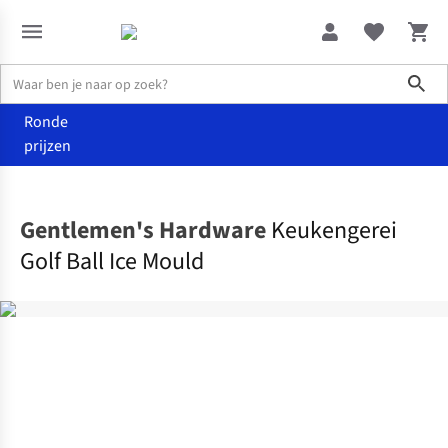
Sho
Ronde
prijzen
Wonen
Keuken
Gentlemen's Hardware
Keukengerei
Golf Ball Ice Mould