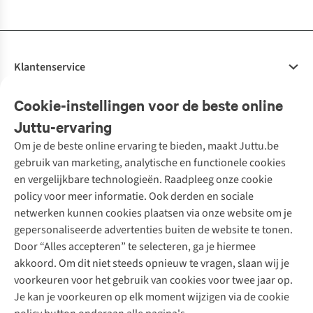
Klantenservice
Veelgestelde vragen
Cookie-instellingen voor de beste online
Onze diensten
Bestellen
Juttu-ervaring
Betalen
Tweedehands - ReJUsed
Om je de beste online ervaring te bieden, maakt Juttu.be
Juttu
10% studentenkorting
Kledingatelier
gebruik van marketing, analytische en functionele cookies
Klarna - achteraf betalen
Personal shopping
Over ons
en vergelijkbare technologieën. Raadpleeg onze cookie
Levering
Merken
Textielbox
Juttu Friends
policy voor meer informatie. Ook derden en sociale
Retourneren
Events / workshops
Inspiratie
netwerken kunnen cookies plaatsen via onze website om je
Nathalie Vleeschouwer
Bestelling herroepen
Werken bij Juttu
gepersonaliseerde advertenties buiten de website te tonen.
Selected dames
Garantie
Meld je aan voor de nieuwsbrief
Onze winkels
Door “Alles accepteren” te selecteren, ga je hiermee
HKLiving
Contact
akkoord. Om dit niet steeds opnieuw te vragen, slaan wij je
De wereld van Juttu
Dickies
Follow us
voorkeuren voor het gebruik van cookies voor twee jaar op.
Verantwoord ondernemen
Sessùn
Je kan je voorkeuren op elk moment wijzigen via de cookie
Toegankelijkheidsverklaring
Strom