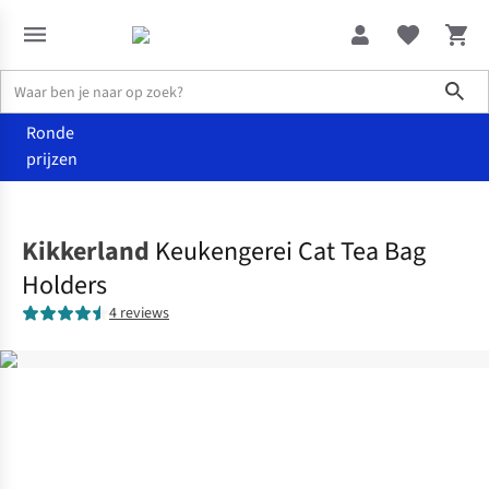
Sho
Ronde
prijzen
Wonen
Keuken
Kikkerland
Keukengerei Cat Tea Bag
Holders
4 reviews