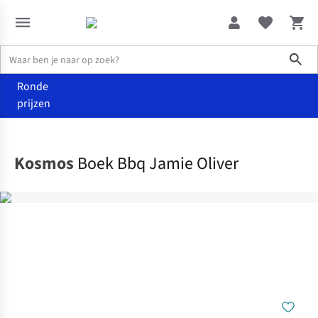
Sho
Ronde
prijzen
Home
Boeken
Kosmos
Boek Bbq Jamie Oliver