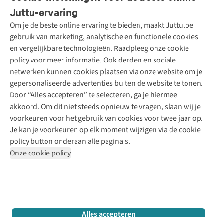
Bestellen
Juttu-ervaring
Betalen
Tweedehands - ReJUsed
Om je de beste online ervaring te bieden, maakt Juttu.be
Juttu
10% studentenkorting
Kledingatelier
gebruik van marketing, analytische en functionele cookies
Klarna - achteraf betalen
Personal shopping
Over ons
en vergelijkbare technologieën. Raadpleeg onze cookie
Levering
Merken
Textielbox
Juttu Friends
policy voor meer informatie. Ook derden en sociale
Retourneren
Events / workshops
Inspiratie
netwerken kunnen cookies plaatsen via onze website om je
Nathalie Vleeschouwer
Bestelling herroepen
Werken bij Juttu
gepersonaliseerde advertenties buiten de website te tonen.
Selected dames
Garantie
Meld je aan voor de nieuwsbrief
Onze winkels
Door “Alles accepteren” te selecteren, ga je hiermee
HKLiving
Contact
akkoord. Om dit niet steeds opnieuw te vragen, slaan wij je
De wereld van Juttu
Dickies
Follow us
voorkeuren voor het gebruik van cookies voor twee jaar op.
Verantwoord ondernemen
Sessùn
Je kan je voorkeuren op elk moment wijzigen via de cookie
Toegankelijkheidsverklaring
Strom
policy button onderaan alle pagina's.
O My Bag
Onze cookie policy
Revolution
Disclaimer
Privacy Policy
Algemene voorwaarden
YAS
Cookie Policy
Four Roses
Retail Concepts N.V.,
Smallandlaan 9,
2660 Hoboken
team@juttu.be
+32 (0)3 828 30 15
Alles accepteren