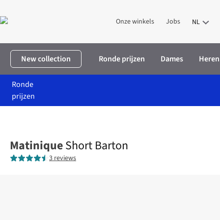
Onze winkels
Jobs
NL
New collection
Ronde prijzen
Dames
Heren
Ronde
prijzen
Home
Heren
Kleding
Shorts
Short Barton
Matinique
Short Barton
3 reviews