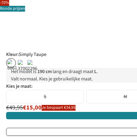
-70%
Ronde prijzen
Kleur
:
Simply Taupe
%
%
%
Het model is
190 cm
lang en draagt maat
L
.
Valt normaal. Kies je gebruikelijke maat.
Kies je maat:
S
M
€49,95
€15,00
Je bespaart €34,95