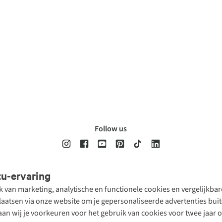
Follow us
tu-ervaring
Disclaimer
Privacy Policy
Algemene voorwaarden
Cookie Policy
ik van marketing, analytische en functionele cookies en vergelijkb
atsen via onze website om je gepersonaliseerde advertenties buite
aan wij je voorkeuren voor het gebruik van cookies voor twee jaar 