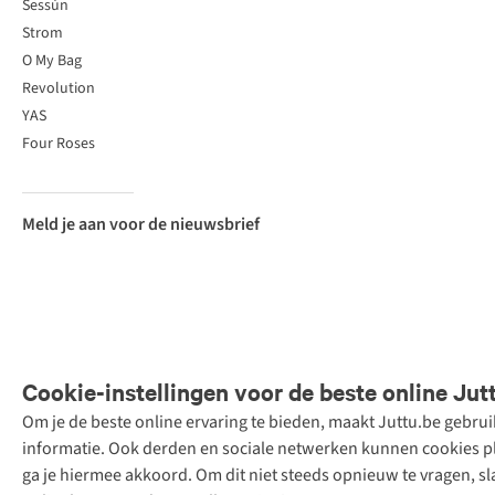
Sessùn
Strom
O My Bag
Revolution
YAS
Four Roses
Meld je aan voor de nieuwsbrief
Cookie-instellingen voor de beste online Jut
Om je de beste online ervaring te bieden, maakt Juttu.be gebru
Retail Concepts
informatie. Ook derden en sociale netwerken kunnen cookies pla
N.V.,
ga je hiermee akkoord. Om dit niet steeds opnieuw te vragen, sl