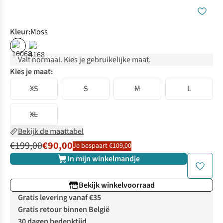
Kleur
:
Moss
%
%
Valt normaal. Kies je gebruikelijke maat.
Kies je maat:
XS
S
M
L
XL
Bekijk de maattabel
€199,00
€90,00
Je bespaart €109,00
In mijn winkelmandje
Bekijk winkelvoorraad
Gratis levering vanaf €35
Gratis retour binnen België
30 dagen bedenktijd