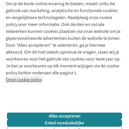
Om je de beste online ervaring te bieden, maakt Juttu.be
Juttu
10% studentenkorting
Kledingatelier
gebruik van marketing, analytische en functionele cookies
Klarna - achteraf betalen
Personal shopping
Over ons
en vergelijkbare technologieën. Raadpleeg onze cookie
Levering
Merken
Textielbox
Juttu Friends
policy voor meer informatie. Ook derden en sociale
Retourneren
Events / workshops
Inspiratie
netwerken kunnen cookies plaatsen via onze website om je
Nathalie Vleeschouwer
Bestelling herroepen
Werken bij Juttu
gepersonaliseerde advertenties buiten de website te tonen.
Selected dames
Garantie
Meld je aan voor de nieuwsbrief
Onze winkels
Door “Alles accepteren” te selecteren, ga je hiermee
HKLiving
Contact
akkoord. Om dit niet steeds opnieuw te vragen, slaan wij je
De wereld van Juttu
Dickies
Follow us
voorkeuren voor het gebruik van cookies voor twee jaar op.
Verantwoord ondernemen
Sessùn
Je kan je voorkeuren op elk moment wijzigen via de cookie
Toegankelijkheidsverklaring
Strom
policy button onderaan alle pagina's.
O My Bag
Onze cookie policy
Revolution
Disclaimer
Privacy Policy
Algemene voorwaarden
YAS
Cookie Policy
Four Roses
Retail Concepts N.V.,
Smallandlaan 9,
2660 Hoboken
team@juttu.be
+32 (0)3 828 30 15
Alles accepteren
BTW BE 0416.762.280
Enkel noodzakelijke