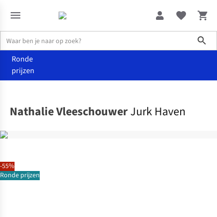
Sho
Ronde
prijzen
Kleding
Jurken
Nathalie Vleeschouwer
Jurk Haven
-55%
Ronde prijzen