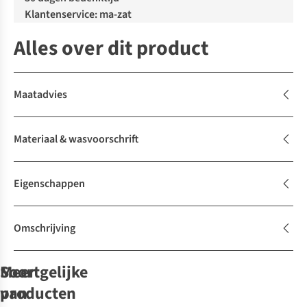
Klantenservice: ma-zat
Alles over dit product
Maatadvies
Materiaal & wasvoorschrift
Eigenschappen
Omschrijving
Soortgelijke
Meer
producten
van