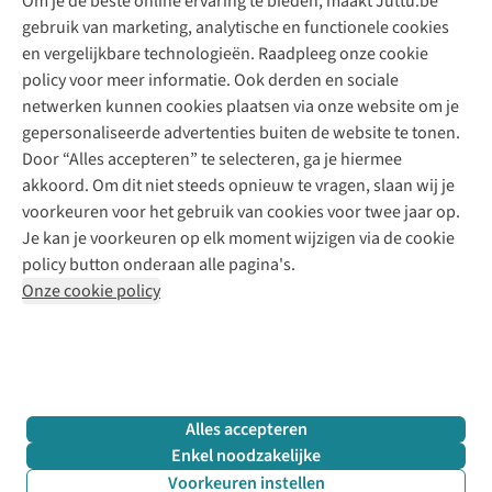
Om je de beste online ervaring te bieden, maakt Juttu.be
Juttu
10% studentenkorting
Kledingatelier
gebruik van marketing, analytische en functionele cookies
Klarna - achteraf betalen
Personal shopping
Over ons
en vergelijkbare technologieën. Raadpleeg onze cookie
Levering
Merken
Textielbox
Juttu Friends
policy voor meer informatie. Ook derden en sociale
Retourneren
Events / workshops
Inspiratie
netwerken kunnen cookies plaatsen via onze website om je
Nathalie Vleeschouwer
Bestelling herroepen
Werken bij Juttu
gepersonaliseerde advertenties buiten de website te tonen.
Selected dames
Garantie
Meld je aan voor de nieuwsbrief
Onze winkels
Door “Alles accepteren” te selecteren, ga je hiermee
HKLiving
Contact
akkoord. Om dit niet steeds opnieuw te vragen, slaan wij je
De wereld van Juttu
Dickies
Follow us
voorkeuren voor het gebruik van cookies voor twee jaar op.
Verantwoord ondernemen
Sessùn
Je kan je voorkeuren op elk moment wijzigen via de cookie
Toegankelijkheidsverklaring
Strom
policy button onderaan alle pagina's.
O My Bag
Onze cookie policy
Revolution
Disclaimer
Privacy Policy
Algemene voorwaarden
YAS
Cookie Policy
Four Roses
Retail Concepts N.V.,
Smallandlaan 9,
2660 Hoboken
team@juttu.be
+32 (0)3 828 30 15
Alles accepteren
BTW BE 0416.762.280
Enkel noodzakelijke
Voorkeuren instellen