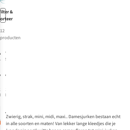
Filter &
sorteer
12
producten
Just arrived
Another-Label
The Tiny Big
Jurk Loretta
Sister
Jurk
Check
€99,95
€119,00
1
kleur
1
kleur
beschikbaar
beschikbaar
Yas
Jurk Isabell
Zwierig, strak, mini, midi, maxi.. Damesjurken bestaan echt
in alle soorten en maten! Van lekker lange kleedjes die je