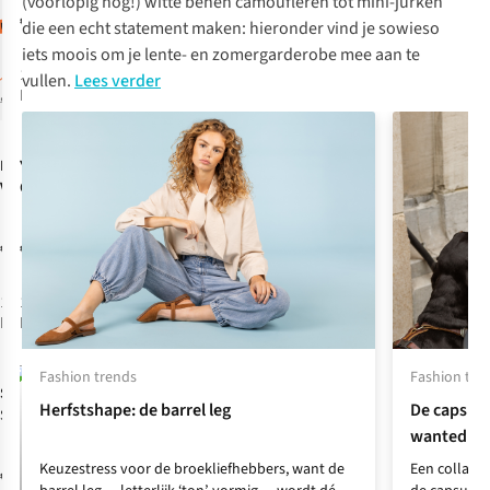
(voorlopig nog!) witte benen camoufleren tot mini-jurken
€79,99
die een echt statement maken: hieronder vind je sowieso
iets moois om je lente- en zomergarderobe mee aan te
1
kleur
vullen.
Lees verder
beschikbaar
Nathalie
Yas
Jurk
Vleeschouwer
Carmen
Jurk Julie
€199,00
€79,99
1
kleur
1
kleur
beschikbaar
beschikbaar
Fashion trends
Fashion tre
Selected
Jurk
Herfstshape: de barrel leg
De capsule
Slwleeds
wanted de
Oversized 2/4
Short Dress
Keuzestress voor de broekliefhebbers, want de
Een collab 
€99,99