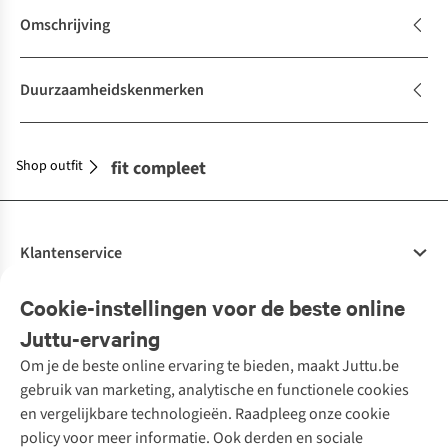
Omschrijving
Duurzaamheidskenmerken
Shop outfit
Maak je outfit compleet
Klantenservice
Veelgestelde vragen
Cookie-instellingen voor de beste online
Onze diensten
Bestellen
Juttu-ervaring
Betalen
Tweedehands - ReJUsed
Om je de beste online ervaring te bieden, maakt Juttu.be
Juttu
10% studentenkorting
Kledingatelier
gebruik van marketing, analytische en functionele cookies
Klarna - achteraf betalen
Personal shopping
Over ons
en vergelijkbare technologieën. Raadpleeg onze cookie
Levering
Merken
Textielbox
Juttu Friends
policy voor meer informatie. Ook derden en sociale
Retourneren