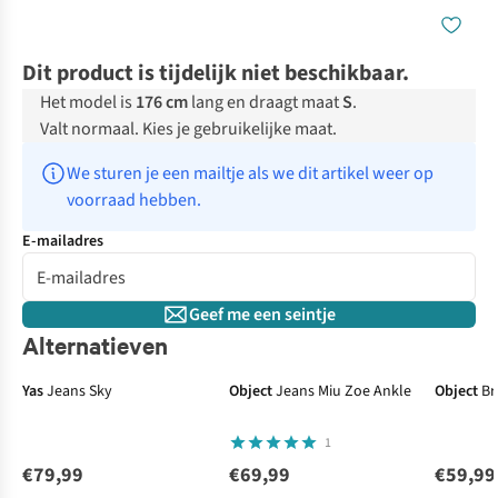
Dit product is tijdelijk niet beschikbaar.
Het model is
176 cm
lang en draagt maat
S
.
Valt normaal. Kies je gebruikelijke maat.
We sturen je een mailtje als we dit artikel weer op 
voorraad hebben.
E-mailadres
Geef me een seintje
Alternatieven
Yas
Jeans Sky
Object
Jeans Miu Zoe Ankle
Object
Br
1
€79,99
€69,99
€59,99