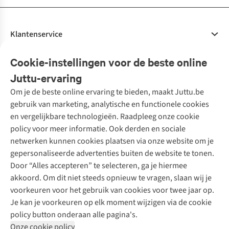
Klantenservice
Veelgestelde vragen
Cookie-instellingen voor de beste online
Onze diensten
Bestellen
Juttu-ervaring
Betalen
Tweedehands - ReJUsed
Om je de beste online ervaring te bieden, maakt Juttu.be
Juttu
10% studentenkorting
Kledingatelier
gebruik van marketing, analytische en functionele cookies
Klarna - achteraf betalen
Personal shopping
Over ons
en vergelijkbare technologieën. Raadpleeg onze cookie
Levering
Merken
Textielbox
Juttu Friends
policy voor meer informatie. Ook derden en sociale
Retourneren
Events / workshops
Inspiratie
netwerken kunnen cookies plaatsen via onze website om je
Nathalie Vleeschouwer
Bestelling herroepen
Werken bij Juttu
gepersonaliseerde advertenties buiten de website te tonen.
Selected dames
Garantie
Meld je aan voor de nieuwsbrief
Onze winkels
Door “Alles accepteren” te selecteren, ga je hiermee
HKLiving
Contact
akkoord. Om dit niet steeds opnieuw te vragen, slaan wij je
De wereld van Juttu
Dickies
Follow us
voorkeuren voor het gebruik van cookies voor twee jaar op.
Verantwoord ondernemen
Sessùn
Je kan je voorkeuren op elk moment wijzigen via de cookie
Toegankelijkheidsverklaring
Strom
policy button onderaan alle pagina's.
O My Bag
Onze cookie policy