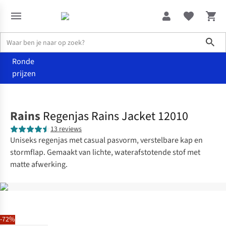
Sho
Ronde
prijzen
Kleding
Jassen
Rains
Regenjas Rains Jacket 12010
13 reviews
Uniseks regenjas met casual pasvorm, verstelbare kap en
stormflap. Gemaakt van lichte, waterafstotende stof met
matte afwerking.
-72%