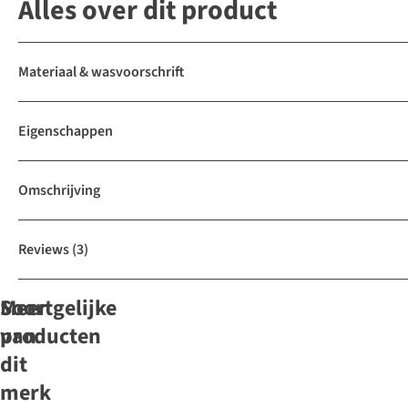
Alles over dit product
Materiaal & wasvoorschrift
Eigenschappen
Omschrijving
Reviews
(3)
Soortgelijke
Meer
producten
van
dit
merk
Stetson
Stetson
Stetson
Pet
Pet