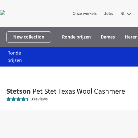
Onze winkels
Jobs
NL
New collection
Ronde prijzen
Dames
Heren
Ronde
prijzen
Home
Heren
Accessoires
Petten
Pet Stet Texas Wool Cash
Stetson
Pet Stet Texas Wool Cashmere
3 reviews