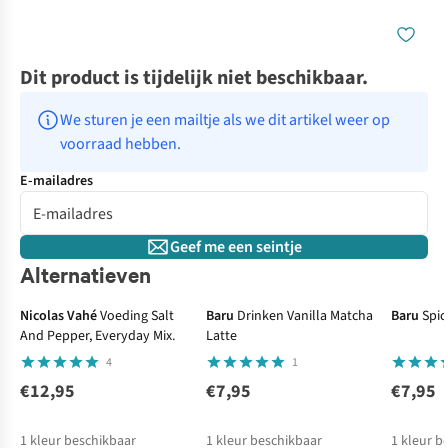
Dit product is tijdelijk niet beschikbaar.
We sturen je een mailtje als we dit artikel weer op 
voorraad hebben.
E-mailadres
Geef me een seintje
Alternatieven
Nicolas Vahé
Voeding Salt
Baru
Drinken Vanilla Matcha
Baru
Spic
And Pepper, Everyday Mix.
Latte
4
1
€12,95
€7,95
€7,95
1
kleur beschikbaar
1
kleur beschikbaar
1
kleur b