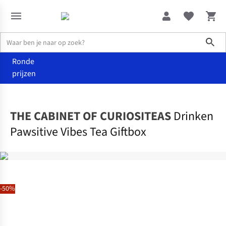
Sho
Ronde
prijzen
Home
Food
THE CABINET OF CURIOSITEAS
Drinken
Pawsitive Vibes Tea Giftbox
-50%