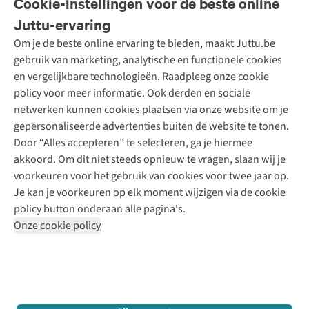
Cookie-instellingen voor de beste online
Onze diensten
Bestellen
Juttu-ervaring
Betalen
Tweedehands - ReJUsed
Om je de beste online ervaring te bieden, maakt Juttu.be
Juttu
10% studentenkorting
Kledingatelier
gebruik van marketing, analytische en functionele cookies
Klarna - achteraf betalen
Personal shopping
Over ons
en vergelijkbare technologieën. Raadpleeg onze cookie
Levering
Merken
Textielbox
Juttu Friends
policy voor meer informatie. Ook derden en sociale
Retourneren
Events / workshops
Inspiratie
netwerken kunnen cookies plaatsen via onze website om je
Nathalie Vleeschouwer
Bestelling herroepen
Werken bij Juttu
gepersonaliseerde advertenties buiten de website te tonen.
Selected dames
Garantie
Meld je aan voor de nieuwsbrief
Onze winkels
Door “Alles accepteren” te selecteren, ga je hiermee
HKLiving
Contact
akkoord. Om dit niet steeds opnieuw te vragen, slaan wij je
De wereld van Juttu
Dickies
Follow us
voorkeuren voor het gebruik van cookies voor twee jaar op.
Verantwoord ondernemen
Sessùn
Je kan je voorkeuren op elk moment wijzigen via de cookie
Toegankelijkheidsverklaring
Strom
policy button onderaan alle pagina's.
O My Bag
Onze cookie policy
Revolution
Disclaimer
Privacy Policy
Algemene voorwaarden
YAS
Cookie Policy
Four Roses
Retail Concepts N.V.,
Smallandlaan 9,
2660 Hoboken
team@juttu.be
+32 (0)3 828 30 15