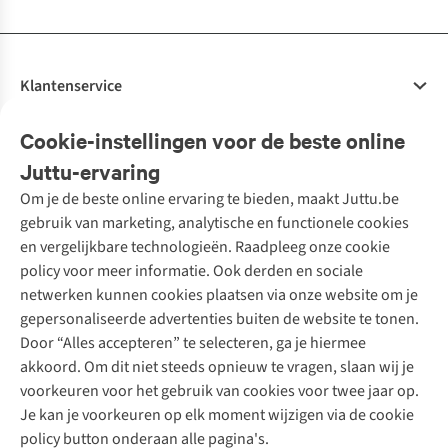
Klantenservice
Veelgestelde vragen
Cookie-instellingen voor de beste online
Onze diensten
Bestellen
Juttu-ervaring
Betalen
Tweedehands - ReJUsed
Om je de beste online ervaring te bieden, maakt Juttu.be
Juttu
10% studentenkorting
Kledingatelier
gebruik van marketing, analytische en functionele cookies
Klarna - achteraf betalen
Personal shopping
Over ons
en vergelijkbare technologieën. Raadpleeg onze cookie
Levering
Merken
Textielbox
Juttu Friends
policy voor meer informatie. Ook derden en sociale
Retourneren
Events / workshops
Inspiratie
netwerken kunnen cookies plaatsen via onze website om je
Nathalie Vleeschouwer
Bestelling herroepen
Werken bij Juttu
gepersonaliseerde advertenties buiten de website te tonen.
Selected dames
Garantie
Meld je aan voor de nieuwsbrief
Onze winkels
Door “Alles accepteren” te selecteren, ga je hiermee
HKLiving
Contact
akkoord. Om dit niet steeds opnieuw te vragen, slaan wij je
De wereld van Juttu
Dickies
Follow us
voorkeuren voor het gebruik van cookies voor twee jaar op.
Verantwoord ondernemen
Sessùn
Je kan je voorkeuren op elk moment wijzigen via de cookie
Toegankelijkheidsverklaring
Strom
policy button onderaan alle pagina's.