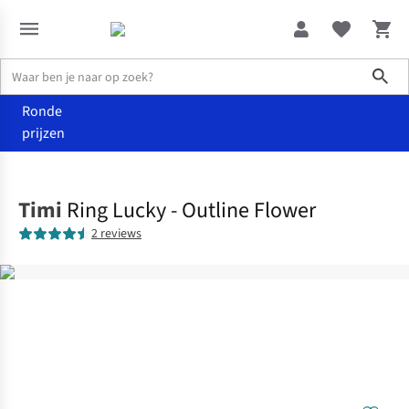
Sho
Ronde
prijzen
Accessoires
Juwelen
Timi
Ring Lucky - Outline Flower
2 reviews