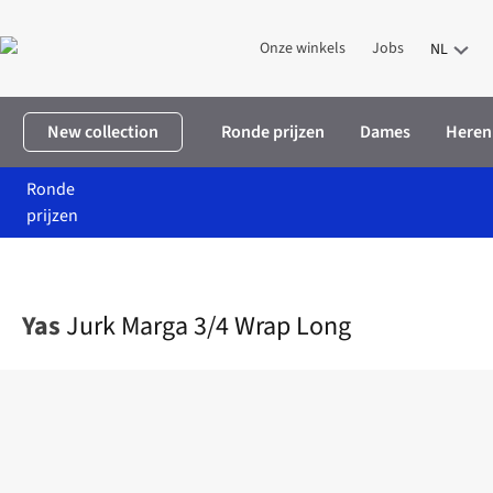
Onze winkels
Jobs
NL
New collection
Ronde prijzen
Dames
Heren
Ronde
prijzen
Home
Dames
Kleding
Jurken
Jurk Marga 3/4 Wrap Long
Yas
Jurk Marga 3/4 Wrap Long