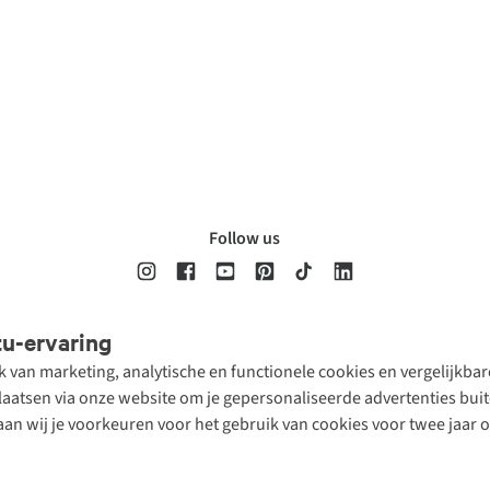
Follow us
tu-ervaring
Disclaimer
Privacy Policy
Algemene voorwaarden
Cookie Policy
ik van marketing, analytische en functionele cookies en vergelijkb
atsen via onze website om je gepersonaliseerde advertenties buite
aan wij je voorkeuren voor het gebruik van cookies voor twee jaar 