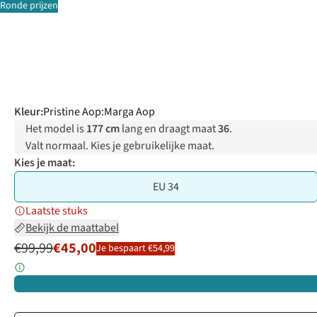
Ronde prijzen
Kleur
:
Pristine Aop:Marga Aop
Het model is
177 cm
lang en draagt maat
36
.
Valt normaal. Kies je gebruikelijke maat.
Kies je maat:
EU 34
Laatste stuks
Bekijk de maattabel
€99,99
€45,00
Je bespaart €54,99