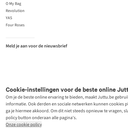
O My Bag
Revolution
YAS
Four Roses
Meld je aan voor de nieuwsbrief
Cookie-instellingen voor de beste online Jut
Om je de beste online ervaring te bieden, maakt Juttu.be gebru
Retail Concepts
informatie. Ook derden en sociale netwerken kunnen cookies pla
N.V.,
ga je hiermee akkoord. Om dit niet steeds opnieuw te vragen, sl
Smallandlaan
policy button onderaan alle pagina's.
9, 2660
Onze cookie policy