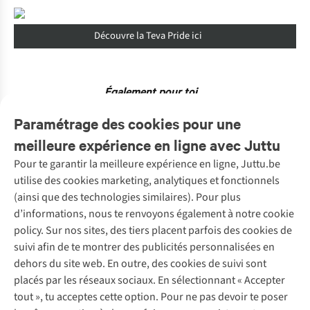
Découvre la Teva Pride ici
Également pour toi…
Paramétrage des cookies pour une
meilleure expérience en ligne avec Juttu
Pour te garantir la meilleure expérience en ligne, Juttu.be
Service client
utilise des cookies marketing, analytiques et fonctionnels
(ainsi que des technologies similaires). Pour plus
Questions fréquentes
d’informations, nous te renvoyons également à notre cookie
Nos services
Commander
policy. Sur nos sites, des tiers placent parfois des cookies de
Payer
Vintage - ReJUsed
suivi afin de te montrer des publicités personnalisées en
Juttu
10 % réduction étudiants
Atelier de couture
dehors du site web. En outre, des cookies de suivi sont
Klarna : post-paiement
Personal shopping
placés par les réseaux sociaux. En sélectionnant « Accepter
Qui sommes-nous ?
Livraison
Boîte à vêtements
tout », tu acceptes cette option. Pour ne pas devoir te poser
Juttu Friends
Abonne-toi à la newsletter
Retourner