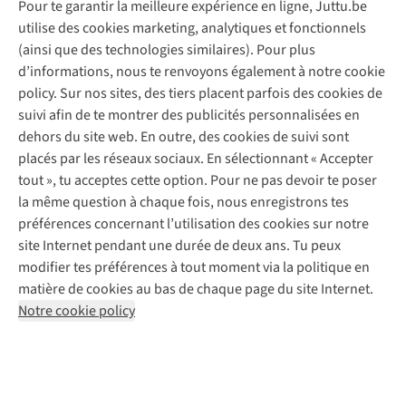
Pour te garantir la meilleure expérience en ligne, Juttu.be
Service client
utilise des cookies marketing, analytiques et fonctionnels
(ainsi que des technologies similaires). Pour plus
Questions fréquentes
d’informations, nous te renvoyons également à notre cookie
Nos services
Commander
policy. Sur nos sites, des tiers placent parfois des cookies de
Payer
Vintage - ReJUsed
suivi afin de te montrer des publicités personnalisées en
Juttu
10 % réduction étudiants
Atelier de couture
dehors du site web. En outre, des cookies de suivi sont
Klarna : post-paiement
Personal shopping
placés par les réseaux sociaux. En sélectionnant « Accepter
Qui sommes-nous ?
Livraison
Boîte à vêtements
tout », tu acceptes cette option. Pour ne pas devoir te poser
Juttu Friends
Abonne-toi à la newsletter
Retourner
Événements / ateliers
la même question à chaque fois, nous enregistrons tes
Inspiration
Rétractation d'une commande
préférences concernant l’utilisation des cookies sur notre
Travailler chez Juttu
Garantie
Suivez-nous
site Internet pendant une durée de deux ans. Tu peux
Nos magasins
Contact
modifier tes préférences à tout moment via la politique en
Le monde de Juttu
matière de cookies au bas de chaque page du site Internet.
Entrepreneuriat responsable
Notre cookie policy
Déclaration d’accessibilité
Mentions légales
Politique de confidentialté
Conditions générales
Cookie policy
Retail Concepts N.V.,
Smallandlaan 9,
2660 Hoboken