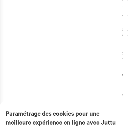
€7
8
c
dis
Sel
Shi
€2
3
c
dis
Paramétrage des cookies pour une
1
2
meilleure expérience en ligne avec Juttu