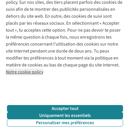
policy. Sur nos sites, des tiers placent parfois des cookies de
Payer
Vintage - ReJUsed
suivi afin de te montrer des publicités personnalisées en
Juttu
10 % réduction étudiants
Atelier de couture
dehors du site web. En outre, des cookies de suivi sont
Klarna : post-paiement
Personal shopping
placés par les réseaux sociaux. En sélectionnant « Accepter
Qui sommes-nous ?
Livraison
Boîte à vêtements
tout », tu acceptes cette option. Pour ne pas devoir te poser
Juttu Friends
Abonne-toi à la newsletter
Retourner
Événements / ateliers
la même question à chaque fois, nous enregistrons tes
Inspiration
Rétractation d'une commande
préférences concernant l’utilisation des cookies sur notre
Travailler chez Juttu
Garantie
Suivez-nous
site Internet pendant une durée de deux ans. Tu peux
Nos magasins
Contact
modifier tes préférences à tout moment via la politique en
Le monde de Juttu
matière de cookies au bas de chaque page du site Internet.
Entrepreneuriat responsable
Notre cookie policy
Déclaration d’accessibilité
Mentions légales
Politique de confidentialté
Conditions générales
Cookie policy
Retail Concepts N.V.,
Smallandlaan 9,
2660 Hoboken
team@juttu.be
+32 (0)3 828 30 15
Accepter tout
BTW BE 0416.762.280
Uniquement les essentiels
Personaliser mes préférences