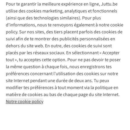
Pour te garantir la meilleure expérience en ligne, Juttu.be
Service client
utilise des cookies marketing, analytiques et fonctionnels
(ainsi que des technologies similaires). Pour plus
Questions fréquentes
d’informations, nous te renvoyons également à notre cookie
Nos services
Commander
policy. Sur nos sites, des tiers placent parfois des cookies de
Payer
Vintage - ReJUsed
suivi afin de te montrer des publicités personnalisées en
Juttu
10 % réduction étudiants
Atelier de couture
dehors du site web. En outre, des cookies de suivi sont
Klarna : post-paiement
Personal shopping
placés par les réseaux sociaux. En sélectionnant « Accepter
Qui sommes-nous ?
Livraison
Boîte à vêtements
tout », tu acceptes cette option. Pour ne pas devoir te poser
Juttu Friends
Abonne-toi à la newsletter
Retourner
Événements / ateliers
la même question à chaque fois, nous enregistrons tes
Inspiration
Rétractation d'une commande
préférences concernant l’utilisation des cookies sur notre
Travailler chez Juttu
Garantie
Suivez-nous
site Internet pendant une durée de deux ans. Tu peux
Nos magasins
Contact
modifier tes préférences à tout moment via la politique en
Le monde de Juttu
matière de cookies au bas de chaque page du site Internet.
Entrepreneuriat responsable
Notre cookie policy
Déclaration d’accessibilité
Mentions légales
Politique de confidentialté
Conditions générales
Cookie policy
Retail Concepts N.V.,
Smallandlaan 9,
2660 Hoboken