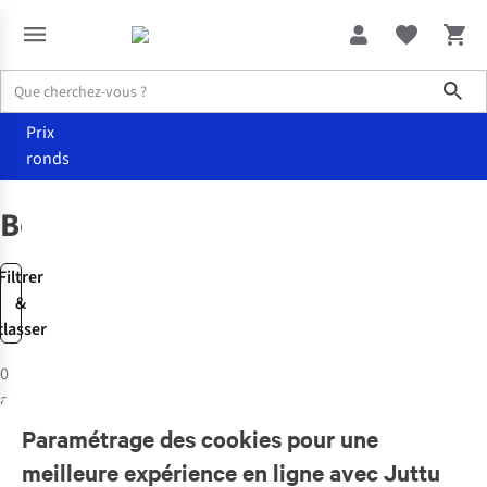
Sho
Prix
ronds
Marques
BeWooden
BeWooden
Filtrer
&
classer
0
articles
Paramétrage des cookies pour une
meilleure expérience en ligne avec Juttu