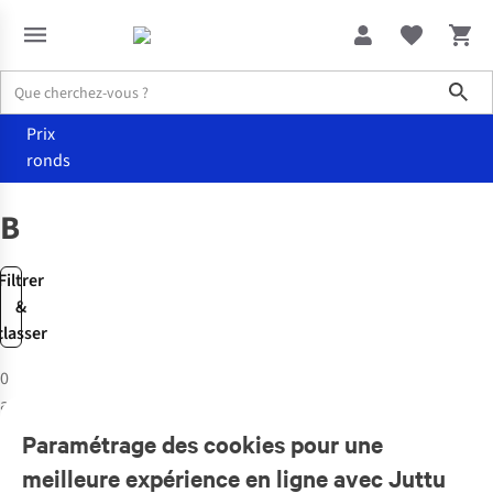
Sho
Prix
ronds
Marques
BRAINSTREAM
BRAINSTREAM
Filtrer
&
classer
0
articles
Paramétrage des cookies pour une
meilleure expérience en ligne avec Juttu