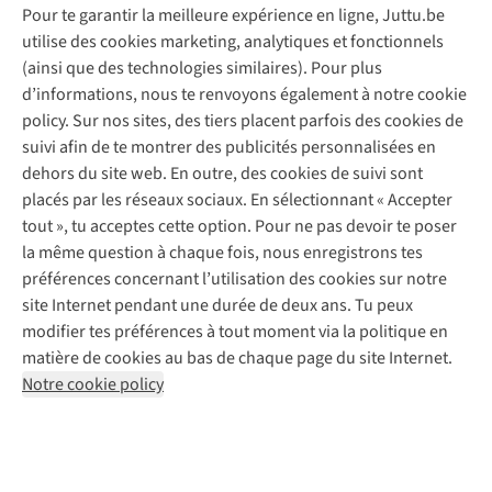
Pour te garantir la meilleure expérience en ligne, Juttu.be
Service client
utilise des cookies marketing, analytiques et fonctionnels
(ainsi que des technologies similaires). Pour plus
Questions fréquentes
d’informations, nous te renvoyons également à notre cookie
Nos services
Commander
policy. Sur nos sites, des tiers placent parfois des cookies de
Payer
Vintage - ReJUsed
suivi afin de te montrer des publicités personnalisées en
Juttu
10 % réduction étudiants
Atelier de couture
dehors du site web. En outre, des cookies de suivi sont
Klarna : post-paiement
Personal shopping
placés par les réseaux sociaux. En sélectionnant « Accepter
Qui sommes-nous ?
Livraison
Boîte à vêtements
tout », tu acceptes cette option. Pour ne pas devoir te poser
Juttu Friends
Abonne-toi à la newsletter
Retourner
Événements / ateliers
la même question à chaque fois, nous enregistrons tes
Inspiration
Rétractation d'une commande
préférences concernant l’utilisation des cookies sur notre
Travailler chez Juttu
Garantie
Suivez-nous
site Internet pendant une durée de deux ans. Tu peux
Nos magasins
Contact
modifier tes préférences à tout moment via la politique en
Le monde de Juttu
matière de cookies au bas de chaque page du site Internet.
Entrepreneuriat responsable
Notre cookie policy
Déclaration d’accessibilité
Mentions légales
Politique de confidentialté
Conditions générales
Cookie policy
Retail Concepts N.V.,
Smallandlaan 9,
2660 Hoboken