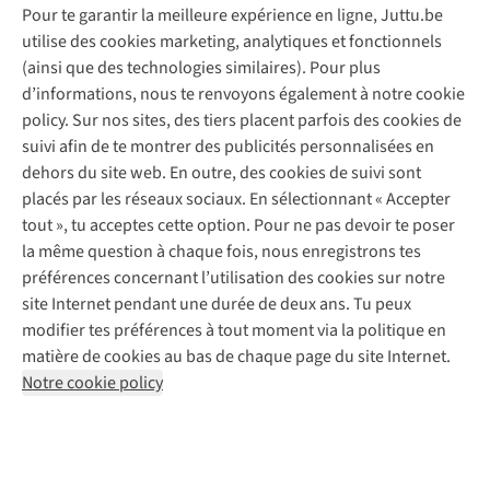
Pour te garantir la meilleure expérience en ligne, Juttu.be
Service client
utilise des cookies marketing, analytiques et fonctionnels
(ainsi que des technologies similaires). Pour plus
Questions fréquentes
d’informations, nous te renvoyons également à notre cookie
Nos services
Commander
policy. Sur nos sites, des tiers placent parfois des cookies de
Payer
Vintage - ReJUsed
suivi afin de te montrer des publicités personnalisées en
Juttu
10 % réduction étudiants
Atelier de couture
dehors du site web. En outre, des cookies de suivi sont
Klarna : post-paiement
Personal shopping
placés par les réseaux sociaux. En sélectionnant « Accepter
Qui sommes-nous ?
Livraison
Boîte à vêtements
tout », tu acceptes cette option. Pour ne pas devoir te poser
Juttu Friends
Abonne-toi à la newsletter
Retourner
Événements / ateliers
la même question à chaque fois, nous enregistrons tes
Inspiration
Rétractation d'une commande
préférences concernant l’utilisation des cookies sur notre
Travailler chez Juttu
Garantie
Suivez-nous
site Internet pendant une durée de deux ans. Tu peux
Nos magasins
Contact
modifier tes préférences à tout moment via la politique en
Le monde de Juttu
matière de cookies au bas de chaque page du site Internet.
Entrepreneuriat responsable
Notre cookie policy
Déclaration d’accessibilité
Mentions légales
Politique de confidentialté
Conditions générales
Cookie policy
Retail Concepts N.V.,
Smallandlaan 9,
2660 Hoboken