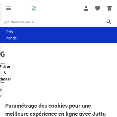
Sho
Prix
ronds
Marques
Grace&Mila
Grace&Mila
Filtrer
&
classer
0
articles
Paramétrage des cookies pour une
meilleure expérience en ligne avec Juttu