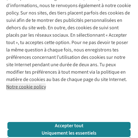
Questions fréquentes
d’informations, nous te renvoyons également à notre cookie
Nos services
Commander
policy. Sur nos sites, des tiers placent parfois des cookies de
Payer
Vintage - ReJUsed
suivi afin de te montrer des publicités personnalisées en
Juttu
10 % réduction étudiants
Atelier de couture
dehors du site web. En outre, des cookies de suivi sont
Klarna : post-paiement
Personal shopping
placés par les réseaux sociaux. En sélectionnant « Accepter
Qui sommes-nous ?
Livraison
Boîte à vêtements
tout », tu acceptes cette option. Pour ne pas devoir te poser
Juttu Friends
Abonne-toi à la newsletter
Retourner
Événements / ateliers
la même question à chaque fois, nous enregistrons tes
Inspiration
Rétractation d'une commande
préférences concernant l’utilisation des cookies sur notre
Travailler chez Juttu
Garantie
Suivez-nous
site Internet pendant une durée de deux ans. Tu peux
Nos magasins
Contact
modifier tes préférences à tout moment via la politique en
Le monde de Juttu
matière de cookies au bas de chaque page du site Internet.
Entrepreneuriat responsable
Notre cookie policy
Déclaration d’accessibilité
Mentions légales
Politique de confidentialté
Conditions générales
Cookie policy
Retail Concepts N.V.,
Smallandlaan 9,
2660 Hoboken
team@juttu.be
+32 (0)3 828 30 15
Accepter tout
BTW BE 0416.762.280
Uniquement les essentiels