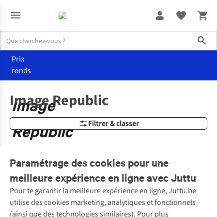
Sho
Prix
ronds
Marques
Image Republic
Image Republic
Image
Filtrer & classer
Republic
0 articles
Paramétrage des cookies pour une
meilleure expérience en ligne avec Juttu
Pour te garantir la meilleure expérience en ligne, Juttu.be
Service client
utilise des cookies marketing, analytiques et fonctionnels
(ainsi que des technologies similaires). Pour plus