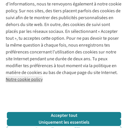
d’informations, nous te renvoyons également à notre cookie
Nos services
Commander
policy. Sur nos sites, des tiers placent parfois des cookies de
Payer
Vintage - ReJUsed
suivi afin de te montrer des publicités personnalisées en
Juttu
10 % réduction étudiants
Atelier de couture
dehors du site web. En outre, des cookies de suivi sont
Klarna : post-paiement
Personal shopping
placés par les réseaux sociaux. En sélectionnant « Accepter
Qui sommes-nous ?
Livraison
Boîte à vêtements
tout », tu acceptes cette option. Pour ne pas devoir te poser
Juttu Friends
Abonne-toi à la newsletter
Retourner
Événements / ateliers
la même question à chaque fois, nous enregistrons tes
Inspiration
Rétractation d'une commande
préférences concernant l’utilisation des cookies sur notre
Travailler chez Juttu
Garantie
Suivez-nous
site Internet pendant une durée de deux ans. Tu peux
Nos magasins
Contact
modifier tes préférences à tout moment via la politique en
Le monde de Juttu
matière de cookies au bas de chaque page du site Internet.
Entrepreneuriat responsable
Notre cookie policy
Déclaration d’accessibilité
Mentions légales
Politique de confidentialté
Conditions générales
Cookie policy
Retail Concepts N.V.,
Smallandlaan 9,
2660 Hoboken
team@juttu.be
+32 (0)3 828 30 15
Accepter tout
BTW BE 0416.762.280
Uniquement les essentiels