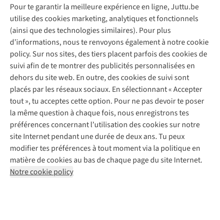
Pour te garantir la meilleure expérience en ligne, Juttu.be
Service client
utilise des cookies marketing, analytiques et fonctionnels
(ainsi que des technologies similaires). Pour plus
Questions fréquentes
d’informations, nous te renvoyons également à notre cookie
Nos services
Commander
policy. Sur nos sites, des tiers placent parfois des cookies de
Payer
Vintage - ReJUsed
suivi afin de te montrer des publicités personnalisées en
Juttu
10 % réduction étudiants
Atelier de couture
dehors du site web. En outre, des cookies de suivi sont
Klarna : post-paiement
Personal shopping
placés par les réseaux sociaux. En sélectionnant « Accepter
Qui sommes-nous ?
Livraison
Boîte à vêtements
tout », tu acceptes cette option. Pour ne pas devoir te poser
Juttu Friends
Abonne-toi à la newsletter
Retourner
Événements / ateliers
la même question à chaque fois, nous enregistrons tes
Inspiration
Rétractation d'une commande
préférences concernant l’utilisation des cookies sur notre
Travailler chez Juttu
Garantie
Suivez-nous
site Internet pendant une durée de deux ans. Tu peux
Nos magasins
Contact
modifier tes préférences à tout moment via la politique en
Le monde de Juttu
matière de cookies au bas de chaque page du site Internet.
Entrepreneuriat responsable
Notre cookie policy
Déclaration d’accessibilité
Mentions légales
Politique de confidentialté
Conditions générales
Cookie policy
Retail Concepts N.V.,
Smallandlaan 9,
2660 Hoboken