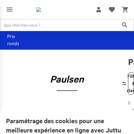
Sho
Prix
ronds
Marques
Paulsen
P
Paulsen
Fil
cla
0
art
Paramétrage des cookies pour une
meilleure expérience en ligne avec Juttu