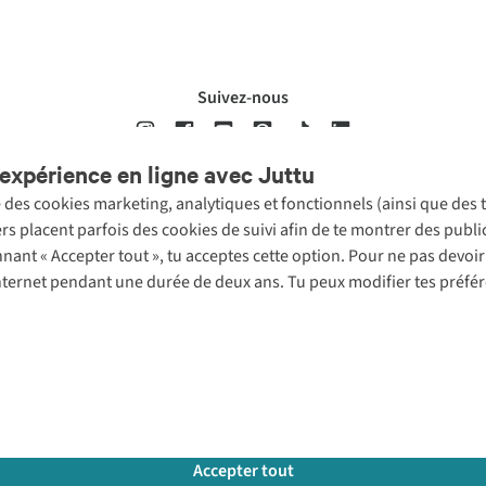
Suivez-nous
expérience en ligne avec Juttu
se des cookies marketing, analytiques et fonctionnels (ainsi que des
ons légales
Politique de confidentialté
Conditions générales
Cookie 
ers placent parfois des cookies de suivi afin de te montrer des publ
onnant « Accepter tout », tu acceptes cette option. Pour ne pas devo
 Internet pendant une durée de deux ans. Tu peux modifier tes préfé
Accepter tout