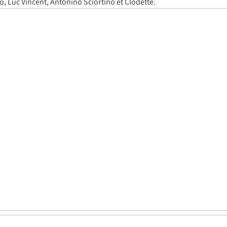
 Luc Vincent, Antonino Sciortino et Clodette.