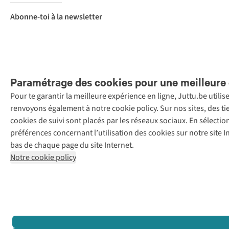
Abonne-toi à la newsletter
Paramétrage des cookies pour une meilleure 
Pour te garantir la meilleure expérience en ligne, Juttu.be utili
Menti
renvoyons également à notre cookie policy. Sur nos sites, des ti
Retail Concepts
cookies de suivi sont placés par les réseaux sociaux. En sélecti
N.V.,
préférences concernant l’utilisation des cookies sur notre site
Smallandlaan
bas de chaque page du site Internet.
9, 2660
Notre cookie policy
Hoboken
+32 (0)3 828
30 15
team@juttu.be
BTW BE