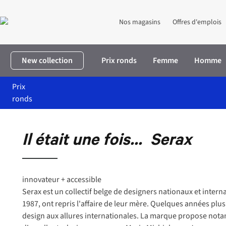
Nos magasins
Offres d'emplois
New collection
Prix ronds
Femme
Homme
Prix
ronds
Accueil
Marques
Serax
About Serax
Il était une fois...
Serax
innovateur + accessible
Serax est un collectif belge de designers nationaux et inter
1987, ont repris l'affaire de leur mère. Quelques années plu
design aux allures internationales. La marque propose notam