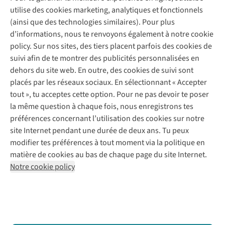
Service client
utilise des cookies marketing, analytiques et fonctionnels
(ainsi que des technologies similaires). Pour plus
Questions fréquentes
d’informations, nous te renvoyons également à notre cookie
Nos services
Commander
policy. Sur nos sites, des tiers placent parfois des cookies de
Payer
Vintage - ReJUsed
suivi afin de te montrer des publicités personnalisées en
Juttu
10 % réduction étudiants
Atelier de couture
dehors du site web. En outre, des cookies de suivi sont
Klarna : post-paiement
Personal shopping
placés par les réseaux sociaux. En sélectionnant « Accepter
Qui sommes-nous ?
Livraison
Boîte à vêtements
tout », tu acceptes cette option. Pour ne pas devoir te poser
Juttu Friends
Abonne-toi à la newsletter
Retourner
Événements / ateliers
la même question à chaque fois, nous enregistrons tes
Inspiration
Rétractation d'une commande
préférences concernant l’utilisation des cookies sur notre
Travailler chez Juttu
Garantie
Suivez-nous
site Internet pendant une durée de deux ans. Tu peux
Nos magasins
Contact
modifier tes préférences à tout moment via la politique en
Le monde de Juttu
matière de cookies au bas de chaque page du site Internet.
Entrepreneuriat responsable
Notre cookie policy
Déclaration d’accessibilité
Mentions légales
Politique de confidentialté
Conditions générales
Cookie policy
Retail Concepts N.V.,
Smallandlaan 9,
2660 Hoboken