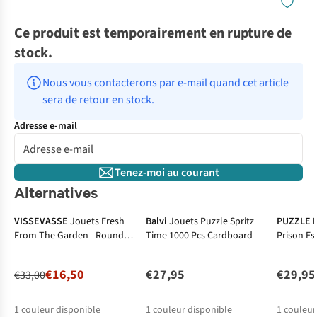
Ce produit est temporairement en rupture de
stock.
Nous vous contacterons par e-mail quand cet article 
sera de retour en stock.
Adresse e-mail
Tenez-moi au courant
Alternatives
-50%
VISSEVASSE
Jouets Fresh
Balvi
Jouets Puzzle Spritz
PUZZLE I
From The Garden - Round
Time 1000 Pcs Cardboard
Prison Es
Puzzle With 1.000 Pi
1000 Piec
€16,50
€27,95
€29,95
€33,00
1
couleur disponible
1
couleur disponible
1
couleur