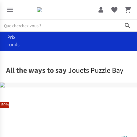
Sho
Prix
ronds
Loisir et création
Puzzles
All the ways to say
Jouets Puzzle Bay
-50%