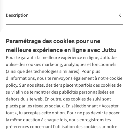
Description
Achète la tenue
Complétez le look
Paramétrage des cookies pour une
meilleure expérience en ligne avec Juttu
Pour te garantir la meilleure expérience en ligne, Juttu.be
Service client
utilise des cookies marketing, analytiques et fonctionnels
(ainsi que des technologies similaires). Pour plus
Questions fréquentes
d’informations, nous te renvoyons également à notre cookie
Nos services
Commander
policy. Sur nos sites, des tiers placent parfois des cookies de
Payer
Vintage - ReJUsed
suivi afin de te montrer des publicités personnalisées en
Juttu
10 % réduction étudiants
Atelier de couture
dehors du site web. En outre, des cookies de suivi sont
Klarna : post-paiement
Personal shopping
placés par les réseaux sociaux. En sélectionnant « Accepter
Qui sommes-nous ?
Livraison
Boîte à vêtements
tout », tu acceptes cette option. Pour ne pas devoir te poser
Juttu Friends
Abonne-toi à la newsletter
Retourner
Événements / ateliers
la même question à chaque fois, nous enregistrons tes
Inspiration
Rétractation d'une commande
préférences concernant l’utilisation des cookies sur notre
Travailler chez Juttu