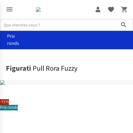
Sho
Prix
ronds
Vêtements
Pulls & cardigans
Figurati
Pull Rora Fuzzy
-71%
Prix ronds