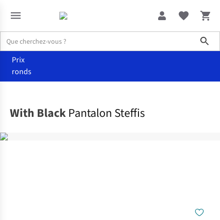
Sho
Prix
ronds
Vêtements
Pantalons
With Black
Pantalon Steffis