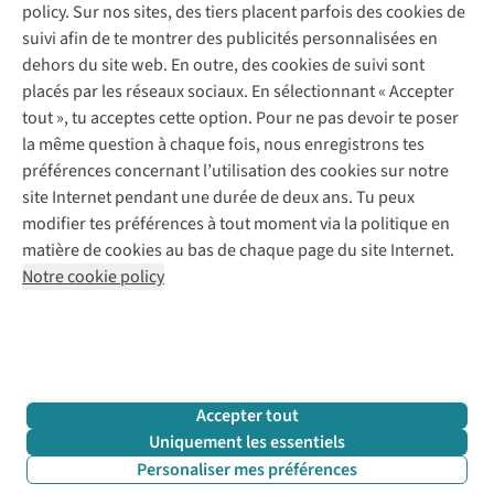
policy. Sur nos sites, des tiers placent parfois des cookies de
Payer
Vintage - ReJUsed
suivi afin de te montrer des publicités personnalisées en
Juttu
10 % réduction étudiants
Atelier de couture
dehors du site web. En outre, des cookies de suivi sont
Klarna : post-paiement
Personal shopping
placés par les réseaux sociaux. En sélectionnant « Accepter
Qui sommes-nous ?
Livraison
Boîte à vêtements
tout », tu acceptes cette option. Pour ne pas devoir te poser
Juttu Friends
Abonne-toi à la newsletter
Retourner
Événements / ateliers
la même question à chaque fois, nous enregistrons tes
Inspiration
Rétractation d'une commande
préférences concernant l’utilisation des cookies sur notre
Travailler chez Juttu
Garantie
Suivez-nous
site Internet pendant une durée de deux ans. Tu peux
Nos magasins
Contact
modifier tes préférences à tout moment via la politique en
Le monde de Juttu
matière de cookies au bas de chaque page du site Internet.
Entrepreneuriat responsable
Notre cookie policy
Déclaration d’accessibilité
Mentions légales
Politique de confidentialté
Conditions générales
Cookie policy
Retail Concepts N.V.,
Smallandlaan 9,
2660 Hoboken
team@juttu.be
+32 (0)3 828 30 15
Accepter tout
BTW BE 0416.762.280
Uniquement les essentiels
Personaliser mes préférences