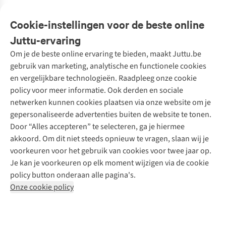
Veelgestelde vragen
Cookie-instellingen voor de beste online
Onze diensten
Bestellen
Juttu-ervaring
Betalen
Tweedehands - ReJUsed
Om je de beste online ervaring te bieden, maakt Juttu.be
Juttu
10% studentenkorting
Kledingatelier
gebruik van marketing, analytische en functionele cookies
Klarna - achteraf betalen
Personal shopping
Over ons
en vergelijkbare technologieën. Raadpleeg onze cookie
Levering
Merken
Textielbox
Juttu Friends
policy voor meer informatie. Ook derden en sociale
Retourneren
Events / workshops
Inspiratie
netwerken kunnen cookies plaatsen via onze website om je
Nathalie Vleeschouwer
Bestelling herroepen
Werken bij Juttu
gepersonaliseerde advertenties buiten de website te tonen.
Selected dames
Garantie
Meld je aan voor de nieuwsbrief
Onze winkels
Door “Alles accepteren” te selecteren, ga je hiermee
HKLiving
Contact
akkoord. Om dit niet steeds opnieuw te vragen, slaan wij je
De wereld van Juttu
Dickies
Follow us
voorkeuren voor het gebruik van cookies voor twee jaar op.
Verantwoord ondernemen
Sessùn
Je kan je voorkeuren op elk moment wijzigen via de cookie
Toegankelijkheidsverklaring
Strom
policy button onderaan alle pagina's.
O My Bag
Onze cookie policy
Revolution
Disclaimer
Privacy Policy
Algemene voorwaarden
YAS
Cookie Policy
Four Roses