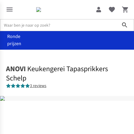
Sho
Ronde
prijzen
Wonen
Keuken
ANOVI
Keukengerei Tapasprikkers
Schelp
3 reviews