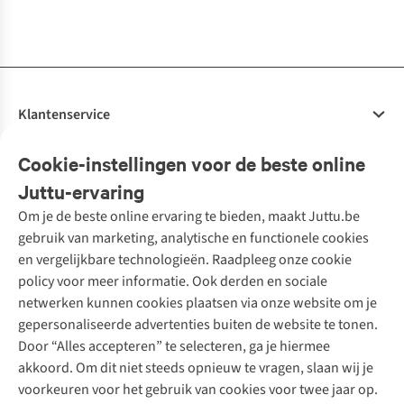
1
kleur
1
kleur
1
kleur
1
kleur
1
kleur
1
kleur
beschikbaar
beschikbaar
beschikbaar
beschikbaar
beschikbaar
beschikbaar
Klantenservice
Veelgestelde vragen
Cookie-instellingen voor de beste online
Onze diensten
Bestellen
Juttu-ervaring
Betalen
Tweedehands - ReJUsed
Om je de beste online ervaring te bieden, maakt Juttu.be
Juttu
10% studentenkorting
Kledingatelier
gebruik van marketing, analytische en functionele cookies
Klarna - achteraf betalen
Personal shopping
Over ons
en vergelijkbare technologieën. Raadpleeg onze cookie
Levering
Merken
Textielbox
Juttu Friends
policy voor meer informatie. Ook derden en sociale
Retourneren
Events / workshops
Inspiratie
netwerken kunnen cookies plaatsen via onze website om je
Nathalie Vleeschouwer
Bestelling herroepen
Werken bij Juttu
gepersonaliseerde advertenties buiten de website te tonen.
Selected dames
Garantie
Meld je aan voor de nieuwsbrief
Onze winkels
Door “Alles accepteren” te selecteren, ga je hiermee
HKLiving
Contact
akkoord. Om dit niet steeds opnieuw te vragen, slaan wij je
De wereld van Juttu
Dickies
Follow us
voorkeuren voor het gebruik van cookies voor twee jaar op.
Verantwoord ondernemen
Sessùn