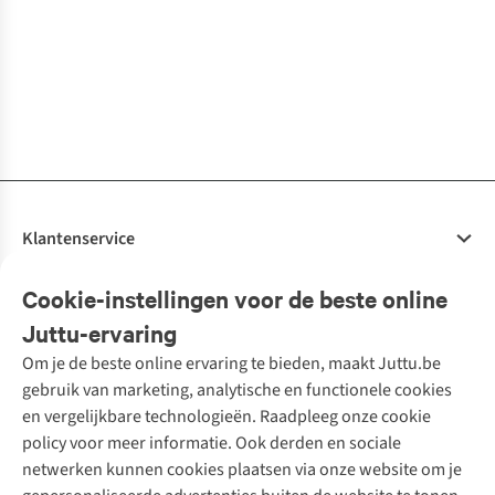
Mosselbestek
Bottle
Oil Pourer
70S Ceramics:
Stoneware
Taarthouder
5
1
1
1
Botanical
Snack Tray
Vinegar/Oil
met diamant
€33,50
€34,95
€39,00
€29,95
€23,95
€49,95
Sunflower 1L
Muse
Cruet.
effect. Pink And
€24,98
Yellow Glass
Pu
1
kleur
1
kleur
1
kleur
1
kleur
1
kleur
1
kleur
beschikbaar
beschikbaar
beschikbaar
beschikbaar
beschikbaar
beschikbaar
Klantenservice
Veelgestelde vragen
Cookie-instellingen voor de beste online
Onze diensten
Bestellen
Juttu-ervaring
Betalen
Tweedehands - ReJUsed
Om je de beste online ervaring te bieden, maakt Juttu.be
Juttu
10% studentenkorting
Kledingatelier
gebruik van marketing, analytische en functionele cookies
Klarna - achteraf betalen
Personal shopping
Over ons
en vergelijkbare technologieën. Raadpleeg onze cookie
Levering
Merken
Textielbox
Juttu Friends
policy voor meer informatie. Ook derden en sociale
Retourneren
Events / workshops
Inspiratie
netwerken kunnen cookies plaatsen via onze website om je
Nathalie Vleeschouwer
Bestelling herroepen
Werken bij Juttu