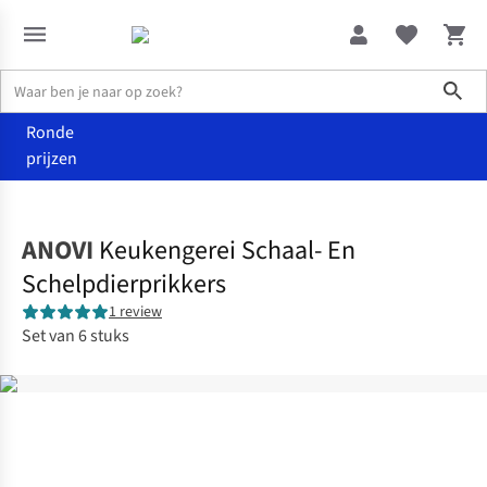
Sho
Ronde
prijzen
Wonen
Keuken
ANOVI
Keukengerei Schaal- En
Schelpdierprikkers
1 review
Set van 6 stuks