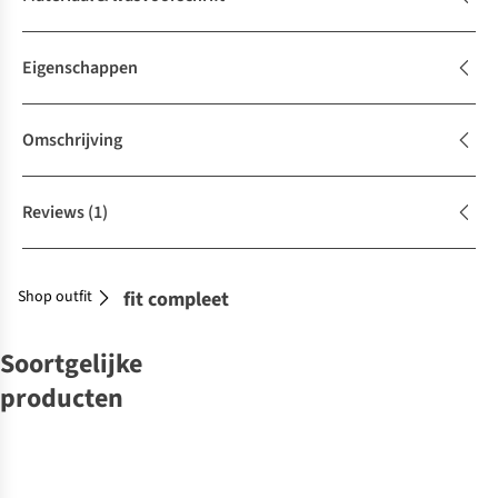
Eigenschappen
Omschrijving
Reviews
(1)
Shop outfit
Maak je outfit compleet
Soortgelijke
producten
-50%
ANOVI
Balvi
MAEGEN
Bestek
HKLiving
WD Lifestyle
WD Lifestyle
Het Zeeuws
Waterkaraf -
Keukengerei
Keukengerei
Keukengerei
Keukengerei