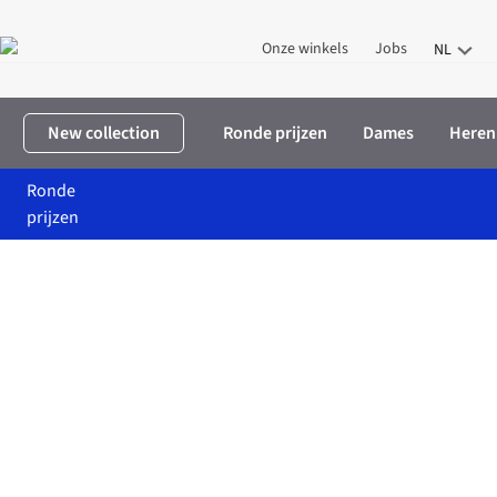
Onze winkels
Jobs
NL
New collection
Ronde prijzen
Dames
Heren
Ronde
prijzen
Home
New collection
Heren
K-Way Heren