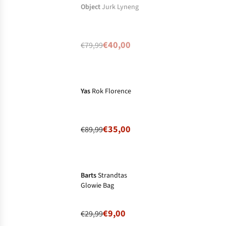
Niet op
Object
Jurk Lyneng
voorraad
€40,00
€79,99
-61%
Ronde prijzen
Yas
Rok Florence
€35,00
€89,99
-70%
Barts
Strandtas
Glowie Bag
€9,00
€29,99