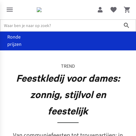
Sho
Ronde
prijzen
De wereld van Juttu
Feestkledij voor dames: zonnig, stijlvol en fe
TREND
Feestkledij voor dames:
zonnig, stijlvol en
feestelijk
Van communiefeesten tot trouwpartijen: in