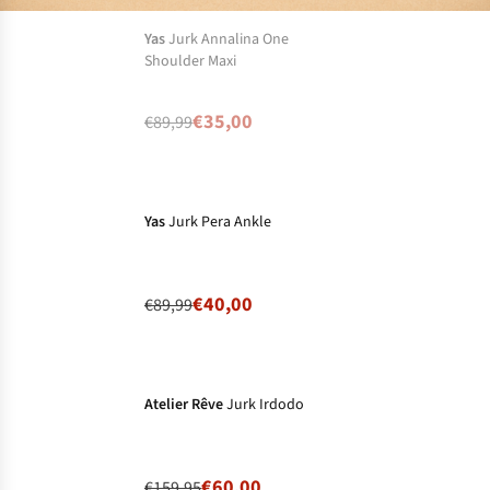
Niet op voorraad
Yas
Jurk Annalina One
Shoulder Maxi
€35,00
€89,99
-56%
Ronde prijzen
Yas
Jurk Pera Ankle
€40,00
€89,99
-62%
Ronde prijzen
Atelier Rêve
Jurk Irdodo
€60,00
€159,95