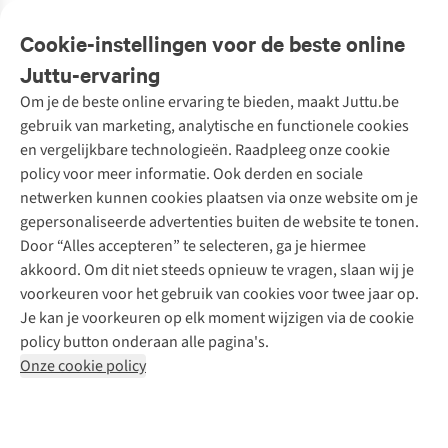
Veelgestelde vragen
Cookie-instellingen voor de beste online
Onze diensten
Bestellen
Juttu-ervaring
Betalen
Tweedehands - ReJUsed
Om je de beste online ervaring te bieden, maakt Juttu.be
Juttu
10% studentenkorting
Kledingatelier
gebruik van marketing, analytische en functionele cookies
Klarna - achteraf betalen
Personal shopping
Over ons
en vergelijkbare technologieën. Raadpleeg onze cookie
Levering
Merken
Textielbox
Juttu Friends
policy voor meer informatie. Ook derden en sociale
Retourneren
Events / workshops
Inspiratie
netwerken kunnen cookies plaatsen via onze website om je
Nathalie Vleeschouwer
Bestelling herroepen
Werken bij Juttu
gepersonaliseerde advertenties buiten de website te tonen.
Selected dames
Garantie
Meld je aan voor de nieuwsbrief
Onze winkels
Door “Alles accepteren” te selecteren, ga je hiermee
HKLiving
Contact
De wereld van Juttu
akkoord. Om dit niet steeds opnieuw te vragen, slaan wij je
Dickies
Follow us
voorkeuren voor het gebruik van cookies voor twee jaar op.
Verantwoord ondernemen
Sessùn
Je kan je voorkeuren op elk moment wijzigen via de cookie
Toegankelijkheidsverklaring
Strom
policy button onderaan alle pagina's.
O My Bag
Onze cookie policy
Revolution
Disclaimer
Privacy Policy
Algemene voorwaarden
YAS
Cookie Policy
Four Roses